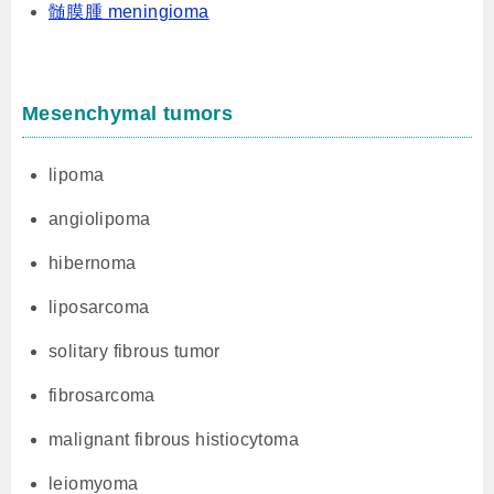
髄膜腫 meningioma
Mesenchymal tumors
lipoma
angiolipoma
hibernoma
liposarcoma
solitary fibrous tumor
fibrosarcoma
malignant fibrous histiocytoma
leiomyoma