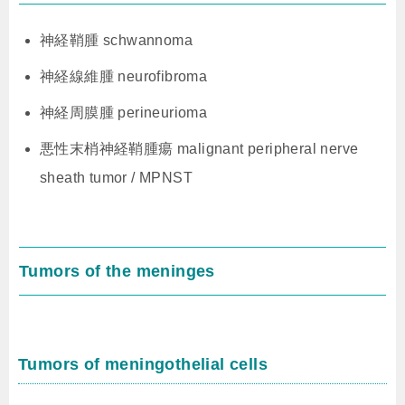
神経鞘腫 schwannoma
神経線維腫 neurofibroma
神経周膜腫 perineurioma
悪性末梢神経鞘腫瘍 malignant peripheral nerve
sheath tumor / MPNST
Tumors of the meninges
Tumors of meningothelial cells