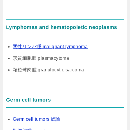
Lymphomas and hematopoietic neoplasms
悪性リンパ腫 malignant lymphoma
形質細胞腫 plasmacytoma
顆粒球肉腫 granulocytic sarcoma
Germ cell tumors
Germ cell tumors 総論