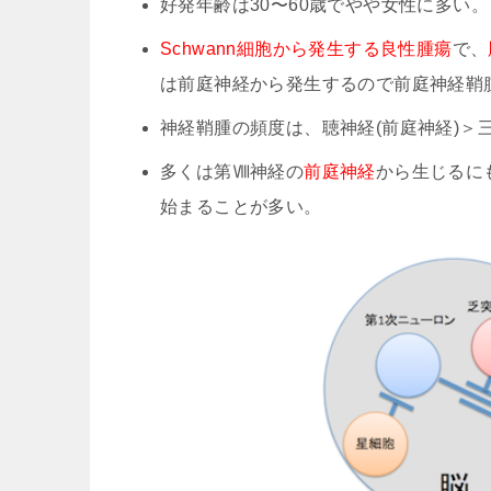
好発年齢は30〜60歳でやや女性に多い。
Schwann細胞から発生する良性腫瘍
で、
は前庭神経から発生するので前庭神経鞘
神経鞘腫の頻度は、聴神経(前庭神経)＞
多くは第Ⅷ神経の
前庭神経
から生じるに
始まることが多い。