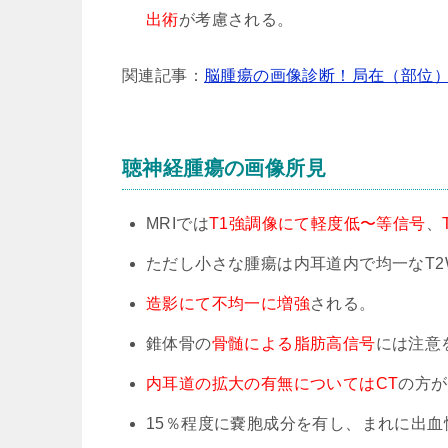
出術
が考慮される。
関連記事：
脳腫瘍の画像診断！局在（部位
聴神経腫瘍の画像所見
MRIでは
T1強調像にて軽度低〜等信号
、
ただし小さな腫瘍は内耳道内で均一なT2
造影にて不均一に増強
される。
錐体骨の
骨髄による脂肪高信号
には注意
内耳道の拡大の有無についてはCT
の方が
15％程度に嚢胞成分を有し、まれに出