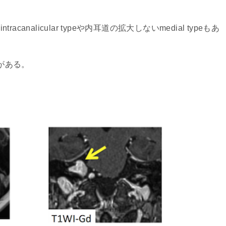
analicular typeや内耳道の拡大しないmedial typeもあ
がある。