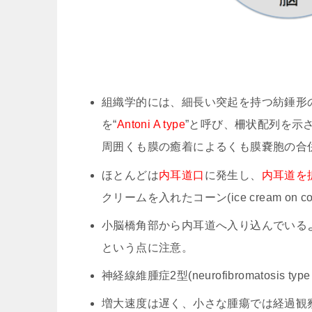
組織学的には、細長い突起を持つ紡錘形の細
を“
Antoni A type
”と呼び、柵状配列を示
周囲くも膜の癒着によるくも膜嚢胞の合
ほとんどは
内耳道口
に発生し、
内耳道を
クリームを入れたコーン(ice cream on 
小脳橋角部から内耳道へ入り込んでいる
という点に注意。
神経線維腫症2型(neurofibromatosis 
増大速度は遅く、小さな腫瘍では経過観