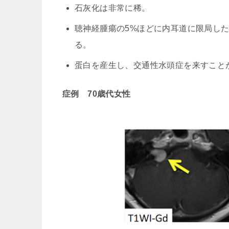
石灰化は非常に稀。
聴神経腫瘍の5%ほどに内耳道に限局したintrac
る。
蛋白を産生し、交通性水頭症を来すこと
症例 70歳代女性