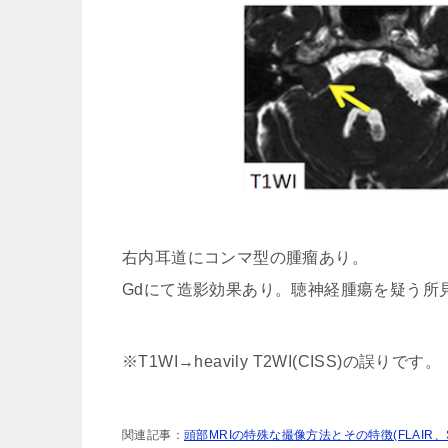
右内耳道にコンマ型の腫瘤あり。
Gdにて造影効果あり。聴神経腫瘍を疑う所
※T1WI→heavily T2WI(CISS)の誤りです。
関連記事：
頭部MRIの特殊な撮像方法とその特徴(FLAIR、SWI