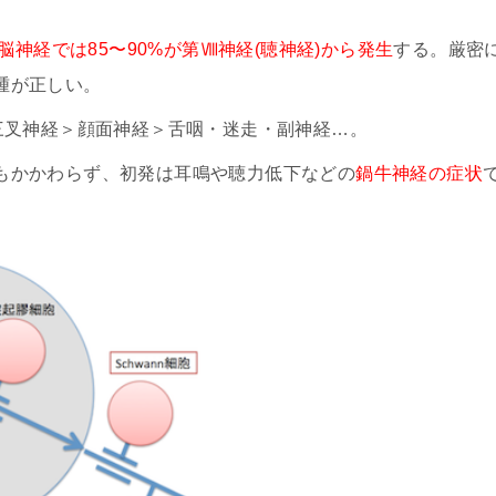
脳神経では85〜90%が第Ⅷ神経(聴神経)から発生
する。厳密
腫が正しい。
三叉神経＞顔面神経＞舌咽・迷走・副神経…。
もかかわらず、初発は耳鳴や聴力低下などの
鍋牛神経の症状