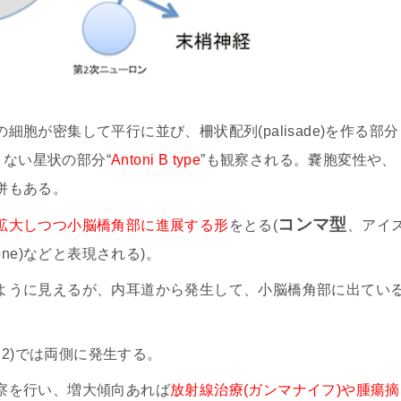
胞が密集して平行に並び、柵状配列(palisade)を作る部分
さない星状の部分“
Antoni B type
”も観察される。嚢胞変性や、
併もある。
コンマ型
拡大しつつ小脳橋角部に進展する形
をとる(
、アイ
cone)などと表現される)。
ように見えるが、内耳道から発生して、小脳橋角部に出てい
type 2)では両側に発生する。
察を行い、増大傾向あれば
放射線治療(ガンマナイフ)や腫瘍摘