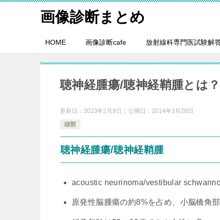
画像診断まとめ
HOME
画像診断cafe
放射線科専門医試験解
聴神経腫瘍/聴神経鞘腫とは？
更新日：
2023年2月9日
公開日：
2014年3月28日
頭部
聴神経腫瘍/聴神経鞘腫
acoustic neurinoma/vestibular schwan
原発性脳腫瘍の約8%を占め、小脳橋角部