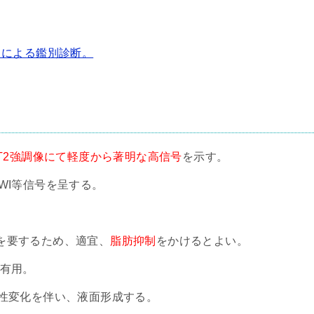
）による鑑別診断。
T2強調像にて軽度から著明な高信号
を示す。
WI等信号を呈する。
を要するため、適宜、
脂肪抑制
をかけるとよい。
有用。
血性変化を伴い、液面形成する。