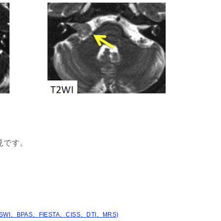
見です。
、BPAS、FIESTA、CISS、DTI、MRS)