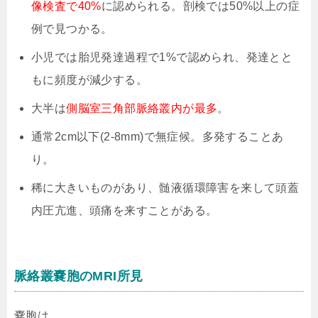
像検査で40%
に認められる。剖検では50%以上の症
例で見つかる。
小児では胎児発達過程で1%で認められ、発達とと
もに頻度が減少する。
大半は
側脳室三角部脈絡叢内が最多
。
通常2cm以下(2-8mm)で無症候。多発することあ
り。
稀に大きいものがあり、髄液循環障害を来して頭蓋
内圧亢進、頭痛を来すことがある。
脈絡叢嚢胞のMRI所見
嚢胞は