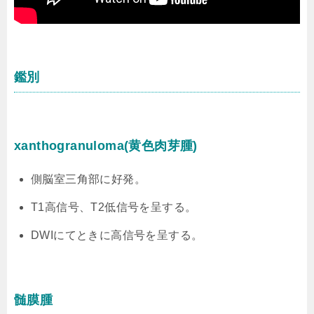
鑑別
xanthogranuloma(黄色肉芽腫)
側脳室三角部に好発。
T1高信号、T2低信号を呈する。
DWIにてときに高信号を呈する。
髄膜腫