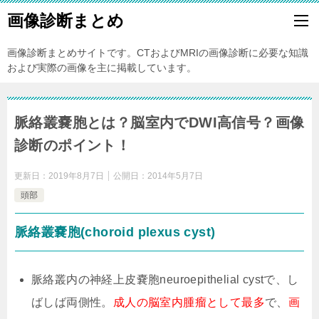
画像診断まとめ
画像診断まとめサイトです。CTおよびMRIの画像診断に必要な知識
および実際の画像を主に掲載しています。
脈絡叢嚢胞とは？脳室内でDWI高信号？画像
診断のポイント！
更新日：
2019年8月7日
公開日：
2014年5月7日
頭部
脈絡叢嚢胞(choroid plexus cyst)
脈絡叢内の神経上皮嚢胞neuroepithelial cystで、し
ばしば両側性。
成人の脳室内腫瘤として最多
で、
画