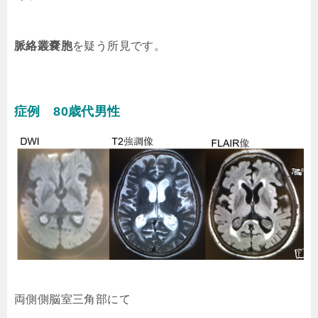
脈絡叢嚢胞
を疑う所見です。
症例 80歳代男性
両側側脳室三角部にて