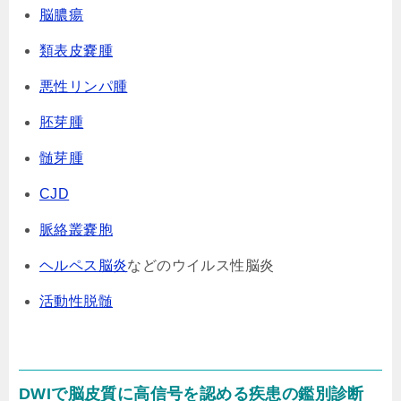
脳膿瘍
類表皮嚢腫
悪性リンパ腫
胚芽腫
髄芽腫
CJD
脈絡叢嚢胞
ヘルペス脳炎
などのウイルス性脳炎
活動性脱髄
DWIで脳皮質に高信号を認める疾患の鑑別診断