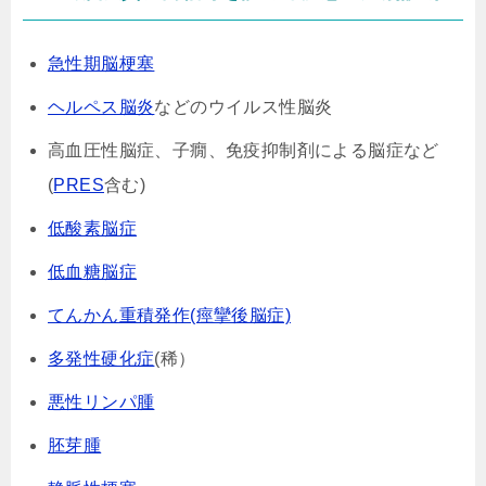
急性期脳梗塞
ヘルペス脳炎
などのウイルス性脳炎
高血圧性脳症、子癇、免疫抑制剤による脳症など
(
PRES
含む)
低酸素脳症
低血糖脳症
てんかん重積発作(痙攣後脳症)
多発性硬化症
(稀）
悪性リンパ腫
胚芽腫