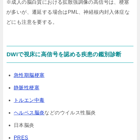
※成人の脳白質における拡散強調像の高信号は、梗塞
が多いが、遷延する場合はPML、神経核内封入体症な
どにも注意を要する。
DWIで視床に高信号を認める疾患の鑑別診断
急性期脳梗塞
静脈性梗塞
トルエン中毒
ヘルペス脳炎
などのウイルス性脳炎
日本脳炎
PRES