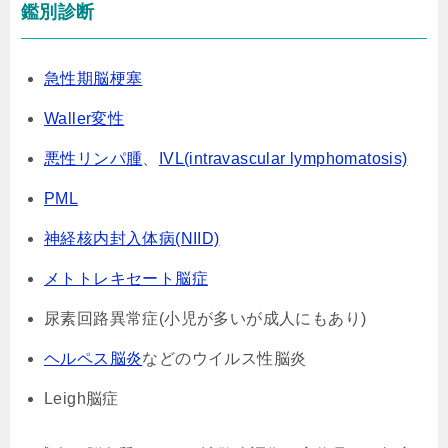
鑑別診断
急性期脳梗塞
Waller変性
悪性リンパ腫
、
IVL(intravascular lymphomatosis)
PML
神経核内封入体病(NIID)
メトトレキセート脳症
尿素回路異常症(小児が多いが成人にもあり)
ヘルペス脳炎
などのウイルス性脳炎
Leigh脳症