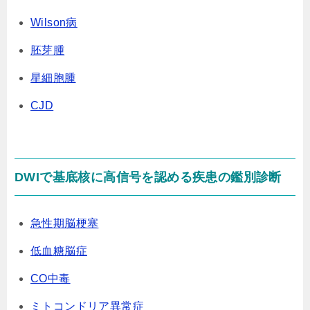
Wilson病
胚芽腫
星細胞腫
CJD
DWIで基底核に高信号を認める疾患の鑑別診断
急性期脳梗塞
低血糖脳症
CO中毒
ミトコンドリア異常症