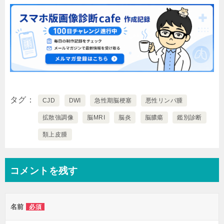
タグ
CJD
DWI
急性期脳梗塞
悪性リンパ腫
拡散強調像
脳MRI
脳炎
脳膿瘍
鑑別診断
類上皮腫
コメントを残す
名前
必須