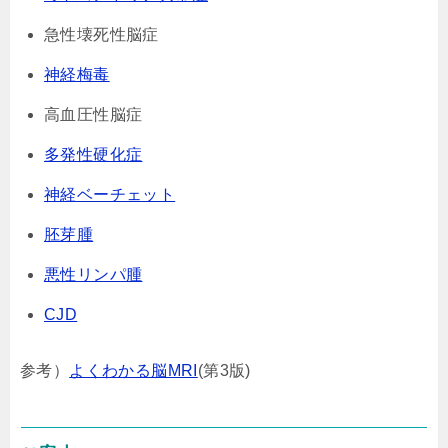
急性壊死性脳症
神経梅毒
高血圧性脳症
多発性硬化症
神経ベーチェット
胚芽腫
悪性リンパ腫
CJD
参考）
よくわかる脳MRI
(第3版)