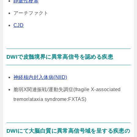
静脈性梗塞
アーチファクト
CJD
DWIで皮髄境界に異常高信号を認める疾患
神経核内封入体病(NIID)
脆弱X関連振戦/運動失調症(fragile X-associated
tremor/ataxia syndrome:FXTAS)
DWIにて大脳白質に異常高信号域を呈する疾患の