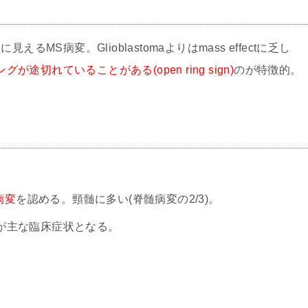
に見えるMS病変。Glioblastomaよりはmass effectに乏し
ングが途切れていることがある(open ring sign)
のが特徴的。
病変
を認める。頸髄に多い(脊髄病変の2/3)。
が主な臨床症状となる。