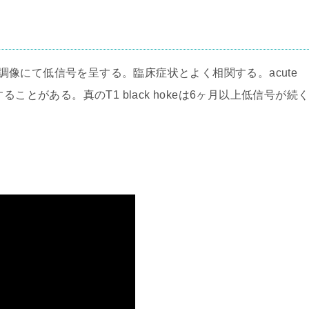
調像にて低信号を呈する。臨床症状とよく相関する。acute
ることがある。真のT1 black hokeは6ヶ月以上低信号が続