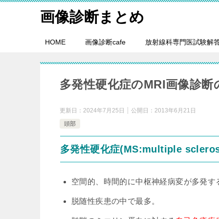
画像診断まとめ
HOME
画像診断cafe
放射線科専門医試験解
多発性硬化症のMRI画像診
更新日：
2024年7月25日
公開日：
2013年6月21日
頭部
多発性硬化症(MS:multiple scleros
空間的、時間的に中枢神経病変が多発す
脱随性疾患の中で最多。