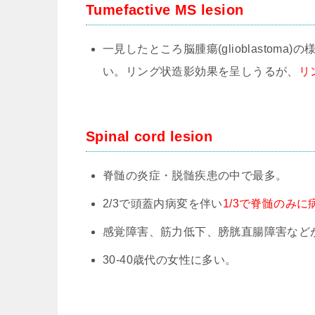
Tumefactive MS lesion
一見したところ脳腫瘍(glioblastoma)の様
い。リング状造影効果を呈しうるが、
リ
Spinal cord lesion
脊髄の炎症・脱髄疾患の中で最多。
2/3で頭蓋内病変を伴い
1/3で脊髄のみに
感覚障害、筋力低下、膀胱直腸障害など
30-40歳代の女性に多い。