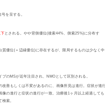
低信号を呈する。
以下
とされる。やや背側優位(後索44%、側索25%)に分布す
白質優位(＝辺縁優位)に存在するが、限局するものは少なく中
イプのMSが近年注目され、NMOとして区別される。
状の改善もしくは不変があるのに、画像所見は進行。症状が進
で画像の進行と症状の進行が一致。治療後1ヶ月以上経過しても
て検索。