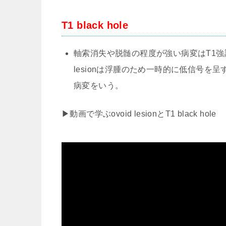
T1 black hole
軸索消失や脱髄の程度が強い病変はT1強
lesionは浮腫のため一時的に低信号を呈す
病変をいう。
▶動画で学ぶovoid lesionとT1 black hole