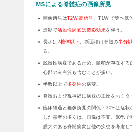
MSによる脊髄症の画像所見
画像所見は
T2WI高信号
、T1WIで等〜
造影で
活動性病変は造影効果
を伴う。
長さは
2椎体以下
、断面積は脊髄の
半分
る。
脱髄性病変であるため、髄鞘が存在する
心部の灰白質も含むことが多い。
半数以上で
多発性
の病変。
脊髄および視神経に病変の主座をおくタ
臨床経過と画像所見の関係：30%は症
した患者の多くは、画像は不変。60%
腫大のある脊髄病変は他の疾患を考慮し