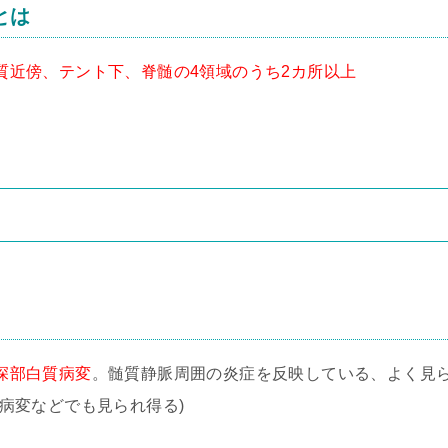
とは
質近傍、テント下、脊髄の4領域のうち2カ所以上
深部白質病変
。髄質静脈周囲の炎症を反映している、よく見
病変などでも見られ得る)