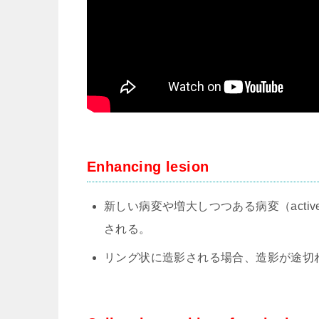
Enhancing lesion
新しい病変や増大しつつある病変（activ
される。
リング状に造影される場合、造影が途切れること