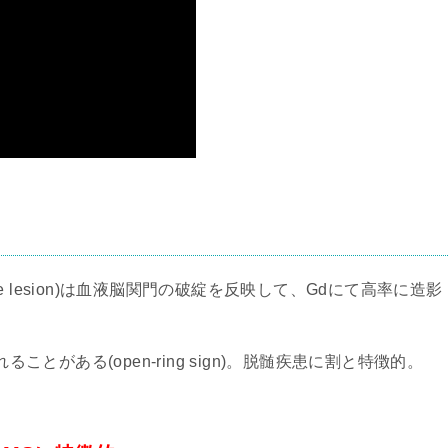
e lesion)は血液脳関門の破綻を反映して、Gdにて高率に造影
がある(open-ring sign)。脱髄疾患に割と特徴的。