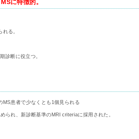
sion：MSに特徴的。
られる。
早期診断に役立つ。
のMS患者で少なくとも1個見られる
れ、新診断基準のMRI criteriaに採用された。