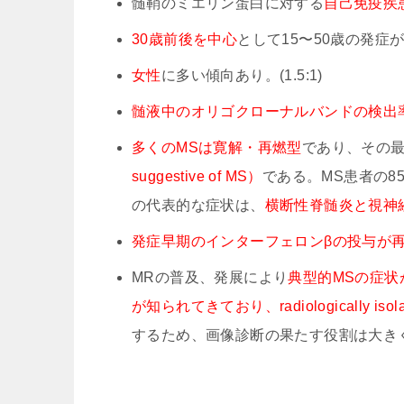
髄鞘のミエリン蛋白に対する
自己免疫疾
30歳前後を中心
として15〜50歳の発症
女性
に多い傾向あり。(1.5:1)
髄液中のオリゴクローナルバンドの検出率が高
多くのMSは寛解・再燃型
であり、その
suggestive of MS）
である。MS患者の8
の代表的な症状は、
横断性脊髄炎と視神経
発症早期のインターフェロンβの投与が
MRの普及、発展により
典型的MSの症状
が知られてきており、radiologically isolat
するため、画像診断の果たす役割は大き