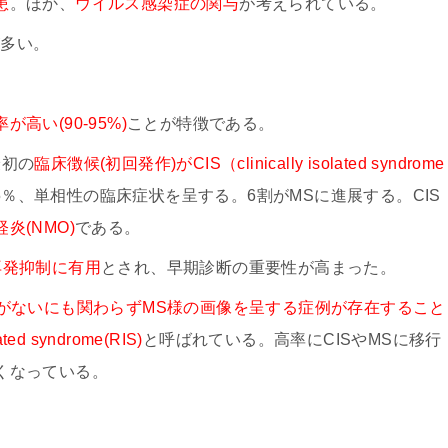
患
。ほか、
ウイルス感染症の関与
が考えられている。
が多い。
い(90-95%)
ことが特徴である。
最初の
臨床徴候(初回発作)がCIS（clinically isolated syndrome
5％、単相性の臨床症状を呈する。6割がMSに進展する。CIS
炎(NMO)
である。
再発抑制に有用
とされ、早期診断の重要性が高まった。
がないにも関わらずMS様の画像を呈する症例が存在すること
ed syndrome(RIS)
と呼ばれている。高率にCISやMSに移行
くなっている。