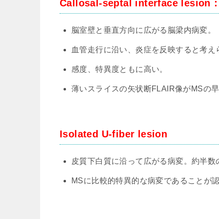
Callosal-septal interface le
脳室壁と垂直方向に広がる脳梁内病変。
血管走行に沿い、炎症を反映すると考え
感度、特異度ともに高い。
薄いスライスの矢状断FLAIR像がMSの
Isolated U-fiber lesion
皮質下白質に沿って広がる病変。約半数
MSに比較的特異的な病変であることが認めら