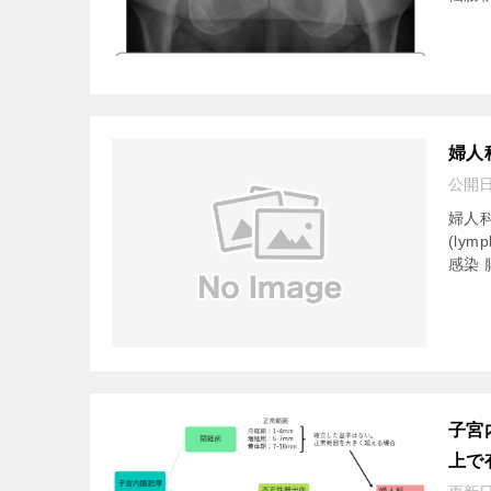
婦人
公開
婦人
(ly
感染 
子宮
上で