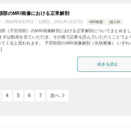
頸部のMRI画像における正常解剖
日：
2022年9月29日
公開日：
2021年12月7日
MRI検査
婦人科
頸部（子宮頚部）のMRI画像解剖における正常解剖についてまとめま
 まずは動画を見ていただき、その後で記事を読んでいただくことでよ
ってくると思われます。 子宮頸部のMRI画像解剖（矢状断像） いずれ
]
続きを読む
4
5
6
7
次へ