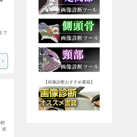
以上で
。
【画像診断おすすめ書籍】
腸靭
 前