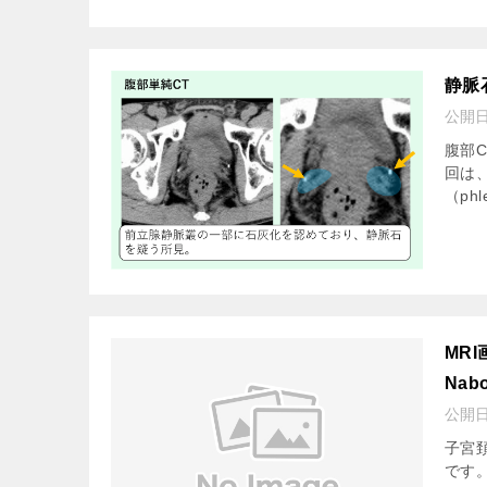
静脈
公開
腹部
回は
（ph
MR
Na
公開
子宮
です