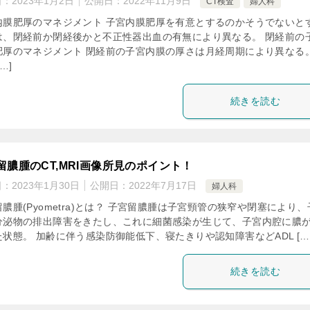
日：
2023年1月2日
公開日：
2022年11月9日
CT検査
婦人科
内膜肥厚のマネジメント 子宮内膜肥厚を有意とするのかそうでないと
は、閉経前か閉経後かと不正性器出血の有無により異なる。 閉経前の
肥厚のマネジメント 閉経前の子宮内膜の厚さは月経周期により異なる
…]
続きを読む
留膿腫のCT,MRI画像所見のポイント！
日：
2023年1月30日
公開日：
2022年7月17日
婦人科
膿腫(Pyometra)とは？ 子宮留膿腫は子宮頸管の狭窄や閉塞により、
分泌物の排出障害をきたし、これに細菌感染が生じて、子宮内腔に膿
状態。 加齢に伴う感染防御能低下、寝たきりや認知障害などADL […
続きを読む