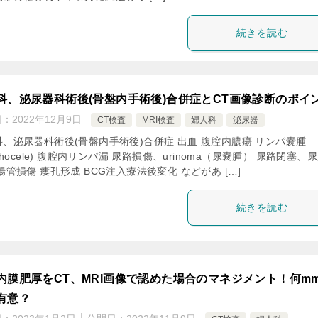
続きを読む
科、泌尿器科術後(骨盤内手術後)合併症とCT画像診断のポイ
日：
2022年12月9日
CT検査
MRI検査
婦人科
泌尿器
科、泌尿器科術後(骨盤内手術後)合併症 出血 腹腔内膿瘍 リンパ嚢腫
mphocele) 腹腔内リンパ漏 尿路損傷、urinoma（尿嚢腫） 尿路閉塞、
腸管損傷 瘻孔形成 BCG注入療法後変化 などがあ […]
続きを読む
内膜肥厚をCT、MRI画像で認めた場合のマネジメント！何m
有意？