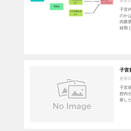
更新
子宮
のか
内膜
経期 [
子宮
更新
子宮留
腔内
留した