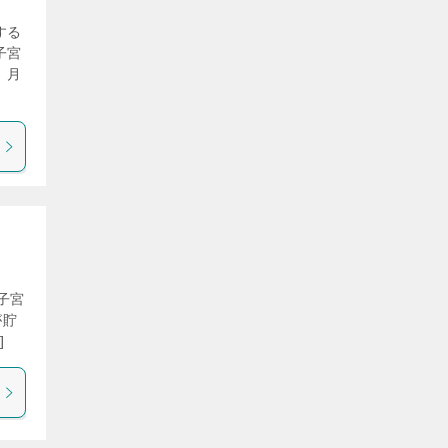
する
子宮
。月
子宮
が貯
]