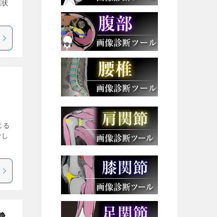
葉状
？
生じる
でし
静