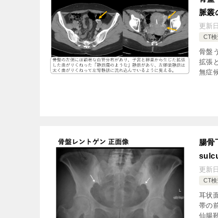
脈叢
更新
CT検
骨盤う
拡張
無症
腸骨
su
更新
CT検
耳状面前
帯の
仙腸靭