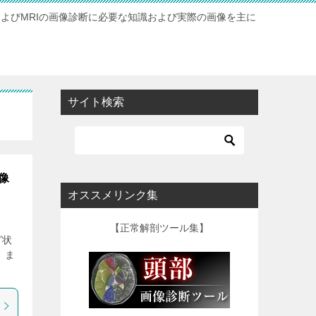
およびMRIの画像診断に必要な知識および実際の画像を主に
サイト検索
像
オススメリンク集
【正常解剖ツール集】
グ状
、ま