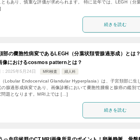
こともあり、慎重な評価が求められます。 特に近年では、LEGH（分
]
続きを読む
頚部の嚢胞性病変であるLEGH（分葉状頚管腺過形成）とは
画像におけるcosmos patternとは？
日：
2025年5月24日
MRI検査
婦人科
（Lobular Endocervical Glandular Hyperplasia）は、子宮頚部に
状の腺過形成病変であり、画像診断において嚢胞性腫瘤と腺癌の鑑別
問題となります。MRI上では […]
続きを読む
うっ血症候群のCT,MRI画像所見のポイント！卵巣静脈、骨盤