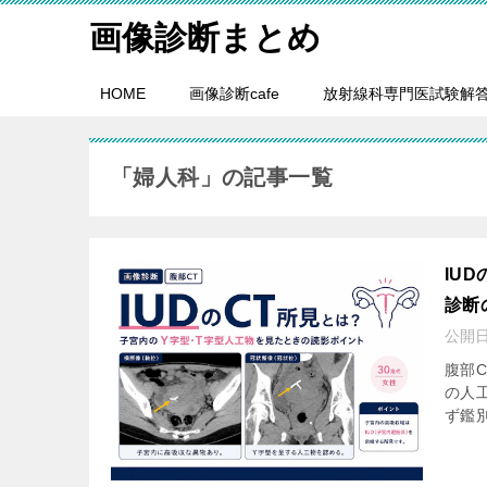
画像診断まとめ
HOME
画像診断cafe
放射線科専門医試験解
「婦人科」の記事一覧
IU
診断
公開
腹部
の人
ず鑑別に