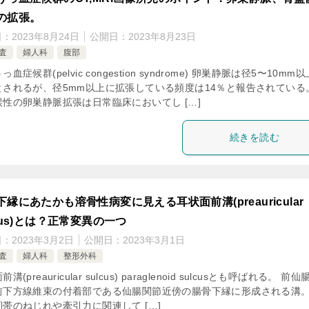
の拡張。
日：
2023年8月24日
公開日：
2023年8月23日
査
婦人科
腹部
っ血症候群(pelvic congestion syndrome) 卵巣静脈は径5〜10mm
とされるが、径5mm以上に拡張している頻度は14％と報告されている
候性の卵巣静脈拡張は日常臨床においてし […]
続きを読む
下縁にあたかも溶骨性病変に見える耳状面前溝(preauricular
lcus)とは？正常変異の一つ
日：
2023年3月2日
公開日：
2023年3月1日
査
婦人科
整形外科
溝(preauricular sulcus) paraglenoid sulcusとも呼ばれる。 前仙
前下方線維束の付着部である仙腸関節近傍の腸骨下縁に形成される溝。
帯のねじれや牽引力に関連して […]