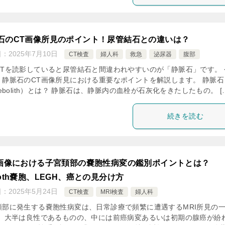
石のCT画像所見のポイント！尿管結石との違いは？
日：
2025年7月10日
CT検査
婦人科
救急
泌尿器
腹部
CTを読影していると尿管結石と間違われやすいのが「静脈石」です。 
、静脈石のCT画像所見における重要なポイントを解説します。 静脈石
lebolith）とは？ 静脈石は、静脈内の血栓が石灰化をきたしたもの。 [
続きを読む
I画像における子宮頚部の嚢胞性病変の鑑別ポイントとは？
both嚢胞、LEGH、癌との見分け方
日：
2025年5月24日
CT検査
MRI検査
婦人科
頚部に発生する嚢胞性病変は、日常診療で頻繁に遭遇するMRI所見の
。 大半は良性であるものの、中には前癌病変あるいは初期の腺癌が紛