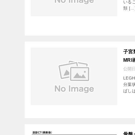
いる
頚 […
子宮
MRI
公開
LEGH
分葉
ばしば
骨盤