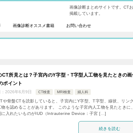
画像診断まとめサイトです。CT
掲載しています。
答
画像診断オススメ書籍
お問い合わせ
DのCT所見とは？子宮内のY字型・T字型人工物を見たときの画
のポイント
日：
2026年6月9日
CT検査
MRI検査
婦人科
CTや骨盤CTを読影していると、子宮内にY字型、T字型、線状、リン
工物を認めることがあります。 このような子宮内人工物を見たときに
入れたいものがIUD（Intrauterine Device：子宮 […]
続きを読む