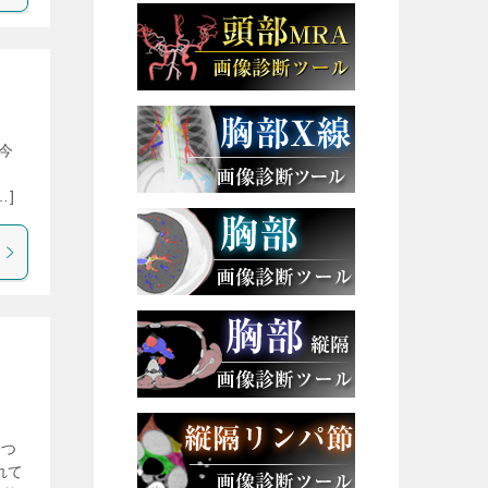
今
…]
一つ
れて