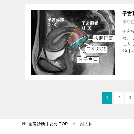
子宮
更新
子宮
た。
に入
T2 […
1
2
3
画像診断まとめ
TOP
婦人科