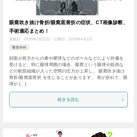
眼窩吹き抜け骨折/眼窩底骨折の症状、CT画像診断、
手術適応まとめ！
更新日：
2026年2月21日
公開日：
2016年4月1日
整形外科
顔面が前方からの拳や硬球などのボールなどにより外傷を
受けると、特に眼球周囲の場合、眼窩という眼球や筋肉な
どの軟部組織が入った空間の圧力が上昇し、 眼窩吹き抜け
骨折/眼窩底骨折 を生じることがあります。 骨が折れて、眼
球が […]
続きを読む