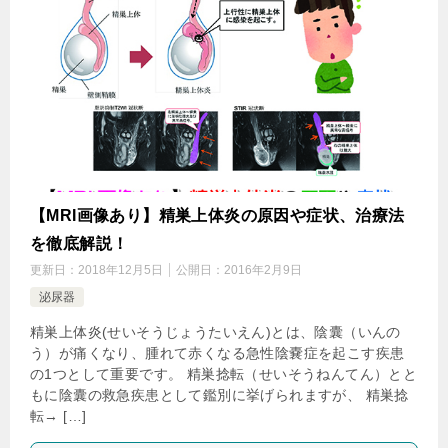
【MRI画像あり】精巣上体炎の原因や症状、治療法
を徹底解説！
更新日：
2018年12月5日
公開日：
2016年2月9日
泌尿器
精巣上体炎(せいそうじょうたいえん)とは、陰囊（いんの
う）が痛くなり、腫れて赤くなる急性陰嚢症を起こす疾患
の1つとして重要です。 精巣捻転（せいそうねんてん）とと
もに陰囊の救急疾患として鑑別に挙げられますが、 精巣捻
転→ […]