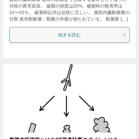
分枝の異常拡張。 破裂の頻度は20%、破裂時の致死率は
10〜30％。 破裂時以外は症状に乏しい。 腹部内臓動脈瘤の
分類 真性動脈瘤：動脈の外膜が保たれている。 動脈硬 […]
続きを読む