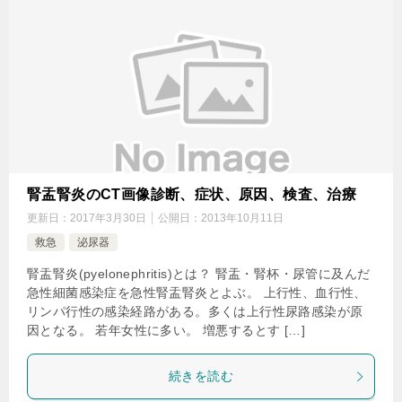
腎盂腎炎のCT画像診断、症状、原因、検査、治療
更新日：
2017年3月30日
公開日：
2013年10月11日
救急
泌尿器
腎盂腎炎(pyelonephritis)とは？ 腎盂・腎杯・尿管に及んだ
急性細菌感染症を急性腎盂腎炎とよぶ。 上行性、血行性、
リンパ行性の感染経路がある。多くは上行性尿路感染が原
因となる。 若年女性に多い。 増悪するとす […]
続きを読む