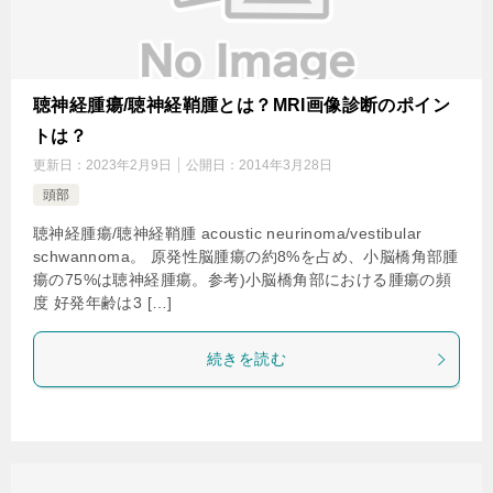
聴神経腫瘍/聴神経鞘腫とは？MRI画像診断のポイン
トは？
更新日：
2023年2月9日
公開日：
2014年3月28日
頭部
聴神経腫瘍/聴神経鞘腫 acoustic neurinoma/vestibular
schwannoma。 原発性脳腫瘍の約8%を占め、小脳橋角部腫
瘍の75%は聴神経腫瘍。参考)小脳橋角部における腫瘍の頻
度 好発年齢は3 […]
続きを読む