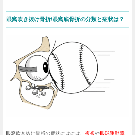
眼窩吹き抜け骨折/眼窩底骨折の分類と症状は？
眼窩吹き抜け骨折の症状にはには、
複視
や
眼球運動障