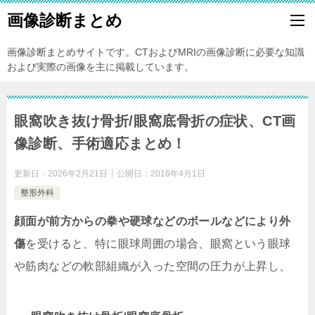
画像診断まとめ
画像診断まとめサイトです。CTおよびMRIの画像診断に必要な知識
および実際の画像を主に掲載しています。
眼窩吹き抜け骨折/眼窩底骨折の症状、CT画
像診断、手術適応まとめ！
更新日：
2026年2月21日
公開日：
2016年4月1日
整形外科
顔面が前方からの拳や硬球などのボールなどにより外
傷
を受けると、特に眼球周囲の場合、眼窩という眼球
や筋肉などの軟部組織が入った空間の圧力が上昇し、