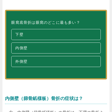
眼窩底骨折は眼窩のどこに最も多い？
下壁
内側壁
外側壁
内側壁（篩骨紙様板）骨折の症状は？