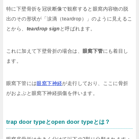
特に下壁骨折を冠状断像で観察すると眼窩内容物の脱
出のその形状が「涙滴（teardrop）」のように見えるこ
とから、
teardrop sign
と呼ばれます。
これに加えて下壁骨折の場合は、
眼窩下管
にも着目し
ます。
眼窩下管には
眼窩下神経
が走行しており、ここに骨折
がおよぶと眼窩下神経損傷を伴います。
trap door typeと
open door typeとは？