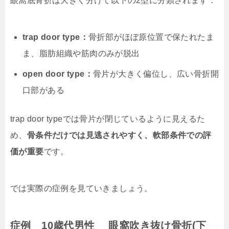
眼窩底骨折は大きく分けて以下の2型に分類されます：
trap door type：
骨折部がほぼ原位置で保たれたま
ま、脂肪組織や筋肉のみが脱出
open door type：
骨片が大きく偏位し、広い骨折開
口部がある
trap door typeでは骨片が閉じているように見えるた
め、
骨条件だけでは見逃されやすく、軟部条件での評
価が重要
です。
では実際の症例を見ていきましょう。
症例 10歳代男性 眼窩吹き抜け骨折(下