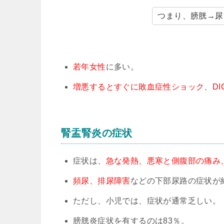
つまり、膀胱→尿
若年女性
に多い。
増悪するとすぐに敗血症性ショック、DIC
腎盂腎炎の症状
症状は、
急な発熱、悪寒と側腹部の痛み、吐気
頻尿、排尿障害
などの下部尿路の症状が
ただし、小児では、症状が通常乏しい。
膀胱炎症状を有するのは83％。