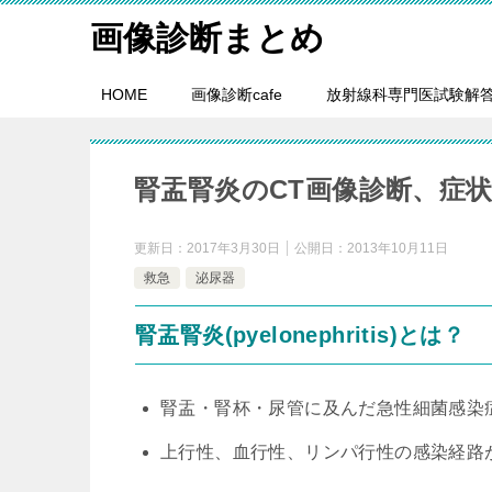
画像診断まとめ
HOME
画像診断cafe
放射線科専門医試験解
腎盂腎炎のCT画像診断、症
更新日：
2017年3月30日
公開日：
2013年10月11日
救急
泌尿器
腎盂腎炎(pyelonephritis)とは？
腎盂・腎杯・尿管に及んだ急性細菌感染
上行性、血行性、リンパ行性の感染経路