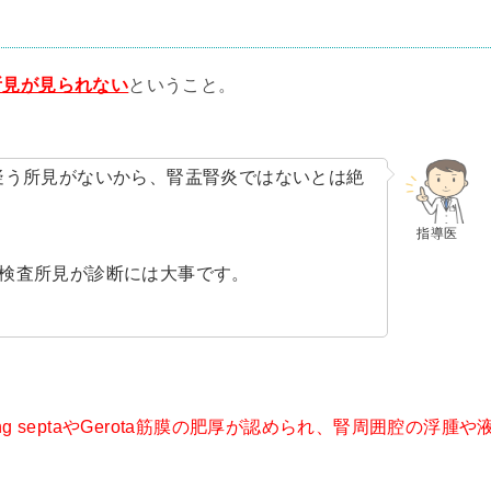
所見が見られない
ということ。
疑う所見がないから、腎盂腎炎ではないとは絶
指導医
検査所見が診断には大事です。
ging septaやGerota筋膜の肥厚が認められ、腎周囲腔の浮腫や