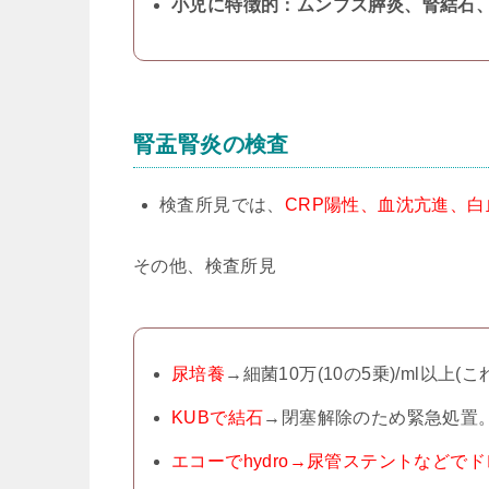
小児に特徴的：ムンプス膵炎、腎結石
腎盂腎炎の検査
検査所見では、
CRP陽性、血沈亢進、
その他、検査所見
尿培養
→細菌10万(10の5乗)/ml以上
KUBで結石
→閉塞解除のため緊急処置
エコーでhydro→尿管ステントなどで