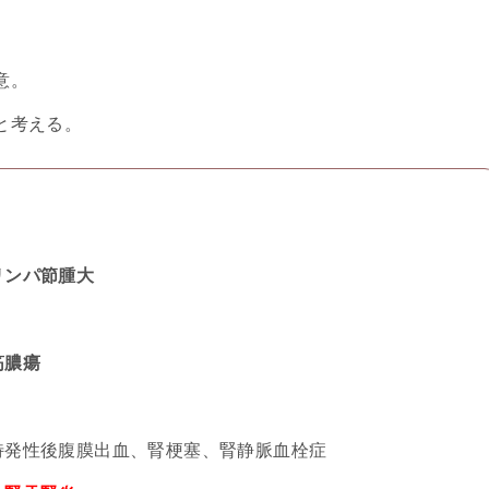
。
意。
と考える。
リンパ節腫大
筋膿瘍
特発性後腹膜出血、腎梗塞、腎静脈血栓症