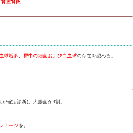
、
腎盂腎炎
白血球増多、尿中の細菌および白血球
の存在を認める。
(これが確定診断)。大腸菌が9割。
。
ドレナージ
を。