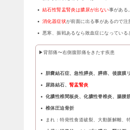
結石性腎盂腎炎は膿尿が出ない
事がある
消化器症状
が前面に出る事があるので注
悪寒、振戦あるなら敗血症になっている
▶︎背部痛〜右側腹部痛をきたす疾患
胆嚢結石症、急性膵炎、膵癌、後腹膜
尿路結石、
腎盂腎炎
化膿性椎間板炎、化膿性脊椎炎、腸腰
椎体圧迫骨折
まれ：特発性食道破裂、大動脈解離、