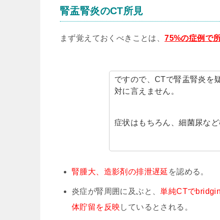
腎盂腎炎のCT所見
まず覚えておくべきことは、
75%の症例で
ですので、CTで腎盂腎炎を
対に言えません。
症状はもちろん、細菌尿など
腎腫大、造影剤の排泄遅延
を認める。
炎症が腎周囲に及ぶと、
単純CTでbrid
体貯留を反映
しているとされる。