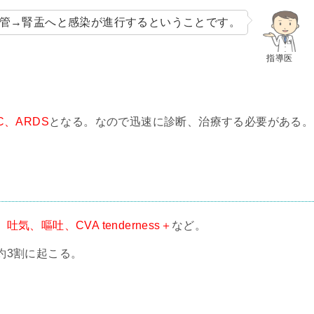
管→腎盂へと感染が進行するということです。
指導医
、ARDS
となる。なので迅速に診断、治療する必要がある。
、嘔吐、CVA tenderness＋
など。
約3割に起こる。