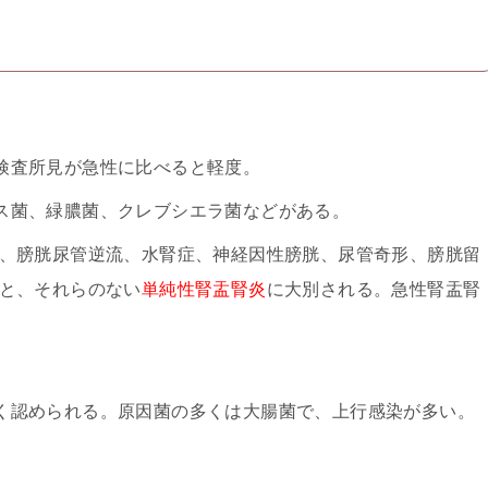
検査所見が急性に比べると軽度。
ス菌、緑膿菌、クレブシエラ菌などがある。
石、膀胱尿管逆流、水腎症、神経因性膀胱、尿管奇形、膀胱留
と、それらのない
単純性腎盂腎炎
に大別される。急性腎盂腎
く認められる。原因菌の多くは大腸菌で、上行感染が多い。