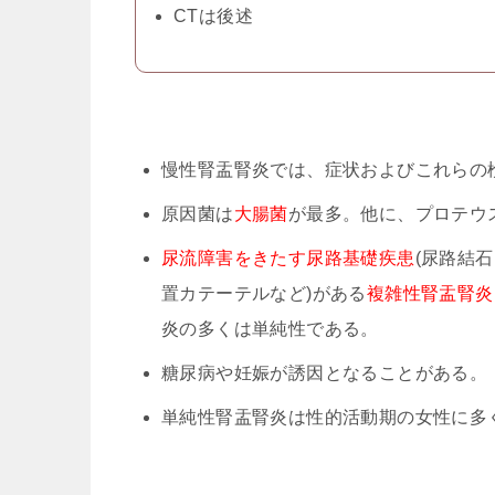
CTは後述
慢性腎盂腎炎では、症状およびこれらの
原因菌は
大腸菌
が最多。他に、プロテウ
尿流障害をきたす尿路基礎疾患
(尿路結
置カテーテルなど)がある
複雑性腎盂腎炎
炎の多くは単純性である。
糖尿病や妊娠が誘因となることがある。
単純性腎盂腎炎は性的活動期の女性に多