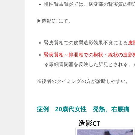
慢性腎盂腎炎では、病変部の腎実質の菲
▶造影CTにて、
腎皮質相での皮質造影効果不良による
皮
腎実質相～排泄相での楔状・線状の造影
る尿細管閉塞を反映した所見とされる。
※後者のタイミングの方が診断しやすい。
症例 20歳代女性 発熱、右腰痛