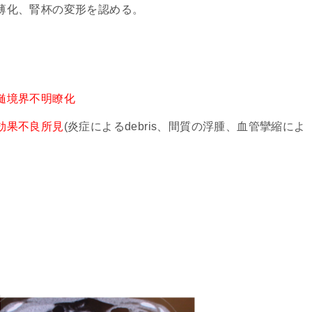
薄化、腎杯の変形を認める。
髄境界不明瞭化
効果不良所見
(炎症によるdebris、間質の浮腫、血管攣縮によ
）