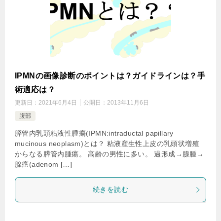
IPMNの画像診断のポイントは？ガイドラインは？手
術適応は？
更新日：
2021年6月4日
公開日：
2013年11月6日
腹部
膵管内乳頭粘液性腫瘍(IPMN:intraductal papillary
mucinous neoplasm)とは？ 粘液産生性上皮の乳頭状増殖
からなる膵管内腫瘍。 高齢の男性に多い。 過形成→腺腫→
腺癌(adenom […]
続きを読む