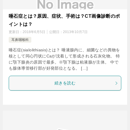
唾石症とは？原因、症状、手術は？CT画像診断のポ
イントは？
更新日：
2018年6月5日
公開日：
2013年10月7日
耳鼻咽喉科
唾石症(sialolithiasis)とは？ 唾液腺内に、細菌などの異物を
核として同心円状にCaが沈着して形成される石灰化物。 特
に顎下腺炎の原因で最多。※顎下腺は粘液腺が主体。 中で
も腺体導管移行部が好発部位となる。 […]
続きを読む