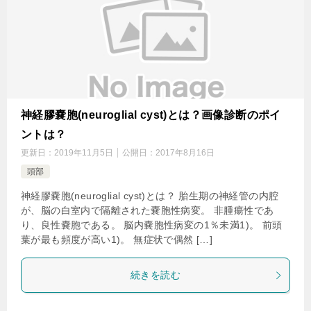
神経膠嚢胞(neuroglial cyst)とは？画像診断のポイ
ントは？
更新日：
2019年11月5日
公開日：
2017年8月16日
頭部
神経膠嚢胞(neuroglial cyst)とは？ 胎生期の神経管の内腔
が、脳の白室内で隔離された嚢胞性病変。 非腫瘍性であ
り、良性嚢胞である。 脳内嚢胞性病変の1％未満1)。 前頭
葉が最も頻度が高い1)。 無症状で偶然 […]
続きを読む