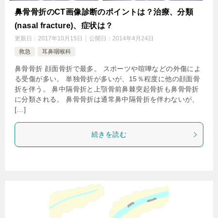
鼻骨骨折のCT画像診断のポイントは？治療、分類
(nasal fracture)、症状は？
更新日：
2017年10月15日
公開日：
2014年4月24日
救急
耳鼻咽喉科
鼻骨骨折 顔面骨折で最多。 スポーツや喧嘩などの外傷によ
る受傷が多い。 単独骨折が多いが、15％程度に他の顔面骨
折を伴う。 鼻中隔骨折と上顎骨前鼻棘突起骨折も鼻骨骨折
に分類される。 鼻骨骨折は通常鼻中隔骨折を伴わないが、
[…]
続きを読む