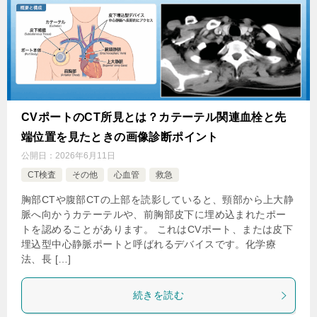
CVポートのCT所見とは？カテーテル関連血栓と先
端位置を見たときの画像診断ポイント
公開日：
2026年6月11日
CT検査
その他
心血管
救急
胸部CTや腹部CTの上部を読影していると、頸部から上大静
脈へ向かうカテーテルや、前胸部皮下に埋め込まれたポー
トを認めることがあります。 これはCVポート、または皮下
埋込型中心静脈ポートと呼ばれるデバイスです。化学療
法、長 […]
続きを読む