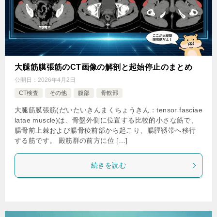
大腿筋膜張筋のCT画像の解剖と起始停止のまとめ
公開日：
2026年4月2日
CT検査
その他
腹部
骨軟部
大腿筋膜張筋(だいたいきんまくちょうきん：tensor fasciae
latae muscle)は、骨盤外側に位置する比較的小さな筋で、
腸骨前上棘および腸骨稜前部から起こり、腸脛靱帯へ移行
する筋です。 殿筋群の前方に位 […]
続きを読む