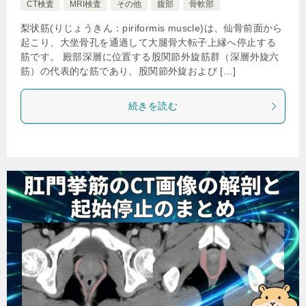
CT検査
MRI検査
その他
腹部
骨軟部
梨状筋(りじょうきん：piriformis muscle)は、仙骨前面から
起こり、大坐骨孔を通過して大腿骨大転子上縁へ停止する
筋です。 殿部深層に位置する股関節外旋筋群（深層外旋六
筋）の代表的な筋であり、股関節外旋および […]
続きを読む