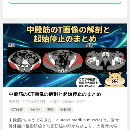
中殿筋のCT画像の解剖と起始停止のまとめ
更新日：
2026年4月7日
公開日：
2026年4月2日
CT検査
その他
腹部
骨軟部
中殿筋(ちゅうでんきん：gluteus medius muscle)は、腸骨
翼外面の後殿筋線と前殿筋線の間から起こり、大腿骨大転