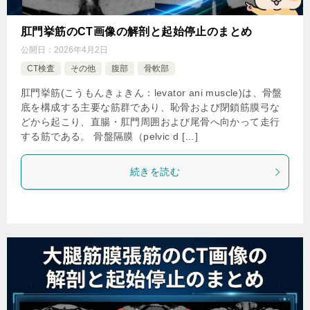
肛門挙筋のCT画像の解剖と起始停止のまとめ
公開日：
2026年4月2日
CT検査
その他
腹部
骨軟部
肛門挙筋(こうもんきょきん：levator ani muscle)は、骨盤
底を構成する主要な筋群であり、恥骨および閉鎖筋膜弓な
どから起こり、直腸・肛門周囲および尾骨へ向かって走行
する筋である。 骨盤隔膜（pelvic d […]
続きを読む