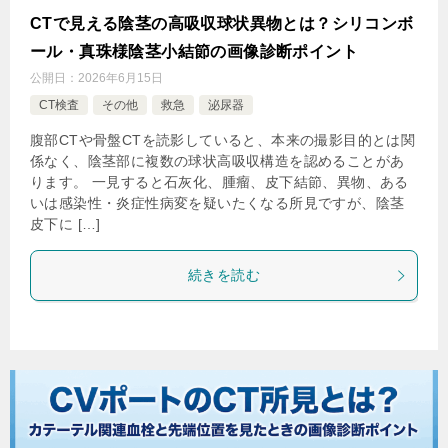
CTで見える陰茎の高吸収球状異物とは？シリコンボ
ール・真珠様陰茎小結節の画像診断ポイント
公開日：
2026年6月15日
CT検査
その他
救急
泌尿器
腹部CTや骨盤CTを読影していると、本来の撮影目的とは関
係なく、陰茎部に複数の球状高吸収構造を認めることがあ
ります。 一見すると石灰化、腫瘤、皮下結節、異物、ある
いは感染性・炎症性病変を疑いたくなる所見ですが、陰茎
皮下に […]
続きを読む