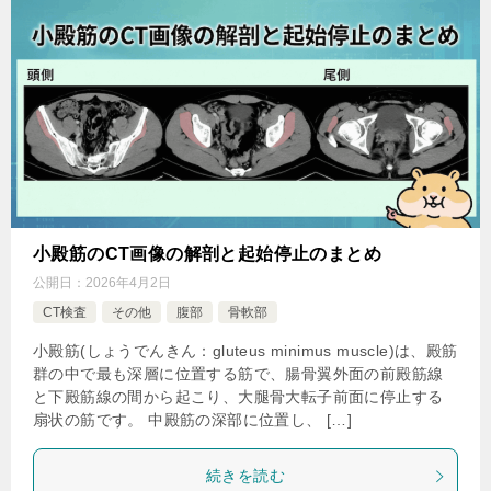
小殿筋のCT画像の解剖と起始停止のまとめ
公開日：
2026年4月2日
CT検査
その他
腹部
骨軟部
小殿筋(しょうでんきん：gluteus minimus muscle)は、殿筋
群の中で最も深層に位置する筋で、腸骨翼外面の前殿筋線
と下殿筋線の間から起こり、大腿骨大転子前面に停止する
扇状の筋です。 中殿筋の深部に位置し、 […]
続きを読む