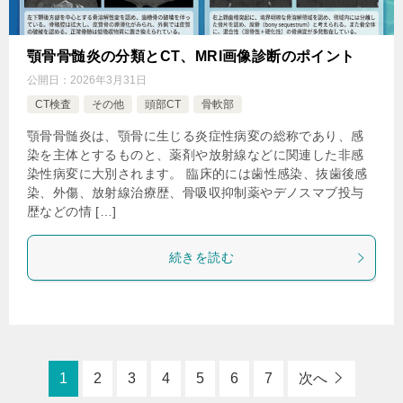
顎骨骨髄炎の分類とCT、MRI画像診断のポイント
公開日：
2026年3月31日
CT検査
その他
頭部CT
骨軟部
顎骨骨髄炎は、顎骨に生じる炎症性病変の総称であり、感
染を主体とするものと、薬剤や放射線などに関連した非感
染性病変に大別されます。 臨床的には歯性感染、抜歯後感
染、外傷、放射線治療歴、骨吸収抑制薬やデノスマブ投与
歴などの情 […]
続きを読む
1
2
3
4
5
6
7
次へ