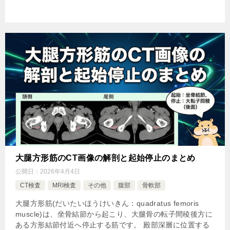
大腿方形筋のCT画像の解剖と起始停止のまとめ
公開日：
2026年4月4日
CT検査
MRI検査
その他
腹部
骨軟部
大腿方形筋(だいたいほうけいきん：quadratus femoris
muscle)は、坐骨結節から起こり、大腿骨の転子間稜後方に
ある方形結節付近へ停止する筋です。 殿部深層に位置する