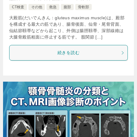
CT検査
その他
救急
腹部
骨軟部
大殿筋(だいでんきん：gluteus maximus muscle)は、殿部
を構成する最大の筋であり、腸骨後面、仙骨・尾骨背面、
仙結節靱帯などから起こり、外側は腸脛靱帯、深部線維は
大腿骨殿筋粗面に停止する筋です。 股関節 […]
続きを読む