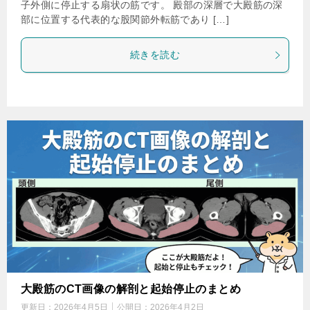
子外側に停止する扇状の筋です。 殿部の深層で大殿筋の深
部に位置する代表的な股関節外転筋であり […]
続きを読む
大殿筋のCT画像の解剖と起始停止のまとめ
更新日：
2026年4月5日
公開日：
2026年4月2日