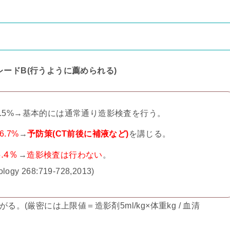
グレードB(行うように薦められる)
10.5%→基本的には通常通り造影検査を行う。
16.7%
→
予防策(CT前後に補液など)
を講じる。
6.4％
→
造影検査は行わない
。
ology 268:719-728,2013)
。(厳密には上限値＝造影剤5ml/kg×体重kg / 血清