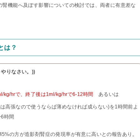
gl/mL)の腎機能へ及ぼす影響についての検討では、両者に有意差な
策とは？
＝やりなさい。))
kg/hrで、終了後は1ml/kg/hrで6-12時間
あるいは
メイロンは高張なので使うならば薄めなければ成らない)を1時間前よ
4〜6時間
、0.45%の方が造影剤腎症の発現率が有意に高いとの報告あり。