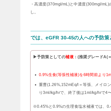
・高濃度(370mgl/mL)と中濃度(300m
し。
では、eGFR 30-45の人への予防
▶予防策としての
補液
：(推奨グレードA(
0.9%生食(等張性補液)を6時間前より1ml/
重曹(1.26%,152mEq/l＝等張、
り3ml/kg/hrで、終了後は1ml/kg/hrで
※0.45%と0.9%の生理食塩水補液では