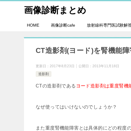
画像診断まとめ
HOME
画像診断cafe
放射線科専門医試験解
CT造影剤(ヨード)を腎機能
更新日：
2017年8月23日
公開日：
2013年11月18日
造影剤
CTの造影剤である
ヨード造影剤は重度腎機
なぜ使ってはいけないのでしょうか？
また重度腎機能障害とは具体的にどの程度