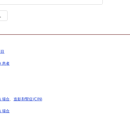
。
項目
き患者
う場合
、
造影剤腎症(CIN)
う場合