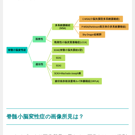
脊髄小脳変性症の画像所見は？