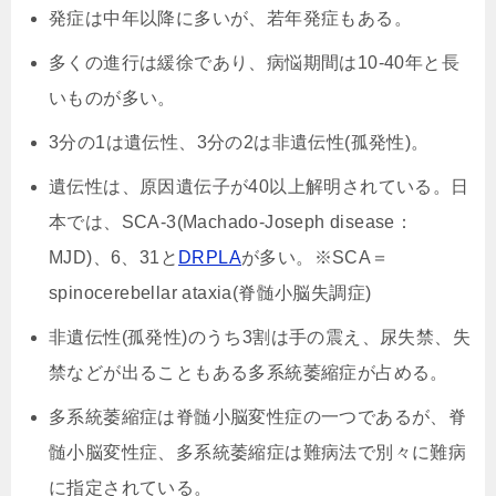
発症は中年以降に多いが、若年発症もある。
多くの進行は緩徐であり、病悩期間は10-40年と長
いものが多い。
3分の1は遺伝性、3分の2は非遺伝性(孤発性)。
遺伝性は、
原因遺伝子が40以上解明されている。日
本では、SCA-3(Machado-Joseph disease：
MJD)、6、31と
DRPLA
が多い。※SCA＝
spinocerebellar ataxia(脊髄小脳失調症)
非遺伝性(孤発性)のうち3割は
手の震え、尿失禁、失
禁などが出ることもある多系統萎縮症が占める。
多系統萎縮症は脊髄小脳変性症の一つであるが、脊
髄小脳変性症、多系統萎縮症は難病法で別々に難病
に指定されている。