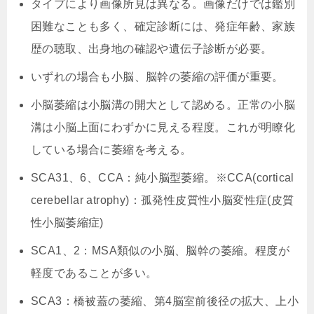
タイプにより画像所見は異なる。画像だけでは鑑別
困難なことも多く、確定診断には、発症年齢、家族
歴の聴取、出身地の確認や遺伝子診断が必要。
いずれの場合も小脳、脳幹の萎縮の評価が重要。
小脳萎縮は小脳溝の開大として認める。正常の小脳
溝は小脳上面にわずかに見える程度。これが明瞭化
している場合に萎縮を考える。
SCA31、6、CCA：純小脳型萎縮。※CCA(
cortical
cerebellar atrophy)：孤発性皮質性小脳変性症(皮質
性小脳萎縮症)
SCA1、2：MSA類似の小脳、脳幹の萎縮。程度が
軽度であることが多い。
SCA3：橋被蓋の萎縮、第4脳室前後径の拡大、上小