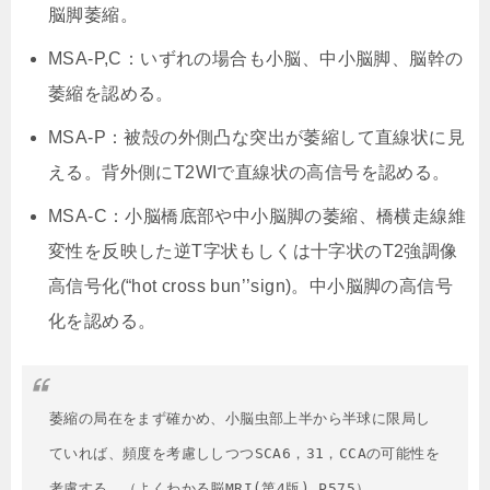
脳脚萎縮。
MSA-P,C：いずれの場合も小脳、中小脳脚、脳幹の
萎縮を認める。
MSA-P：被殻の外側凸な突出が萎縮して直線状に見
える。背外側にT2WIで直線状の高信号を認める。
MSA-C：小脳橋底部や中小脳脚の萎縮、橋横走線維
変性を反映した逆T字状もしくは十字状のT2強調像
高信号化(“hot cross bun’’sign)。中小脳脚の高信号
化を認める。
萎縮の局在をまず確かめ、小脳虫部上半から半球に限局し
ていれば、頻度を考慮ししつつSCA6，31，CCAの可能性を
考慮する。（よくわかる脳MRI(第4版) P575）