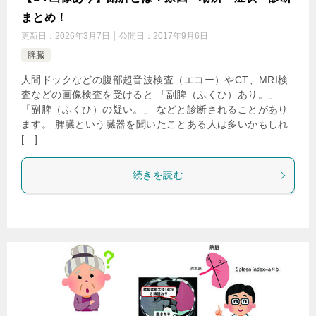
まとめ！
更新日：
2026年3月7日
公開日：
2017年9月6日
脾臓
人間ドックなどの腹部超音波検査（エコー）やCT、MRI検
査などの画像検査を受けると 「副脾（ふくひ）あり。」
「副脾（ふくひ）の疑い。」 などと診断されることがあり
ます。 脾臓という臓器を聞いたことある人は多いかもしれ
[…]
続きを読む