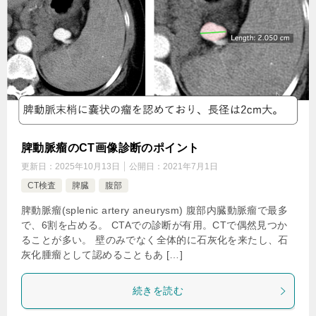
脾動脈瘤のCT画像診断のポイント
更新日：
2025年10月13日
公開日：
2021年7月1日
CT検査
脾臓
腹部
脾動脈瘤(splenic artery aneurysm) 腹部内臓動脈瘤で最多
で、6割を占める。 CTAでの診断が有用。CTで偶然見つか
ることが多い。 壁のみでなく全体的に石灰化を来たし、石
灰化腫瘤として認めることもあ […]
続きを読む