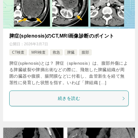
脾症(splenosis)のCT,MRI画像診断のポイント
公開日：
2026年3月7日
CT検査
MRI検査
救急
脾臓
腹部
脾症(splenosis)とは？ 脾症（splenosis）は、腹部外傷によ
る脾臓破裂や脾摘出術などの際に、飛散した脾臓組織が周
囲の臓器や腹膜、腸間膜などに付着し、血管新生を経て無
茎性に発育した状態を指す。いわば「脾組織 […]
続きを読む