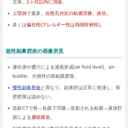
主体、
1ヶ月以内に消退
。
上顎洞
で最多、
自然孔付近の粘膜浮腫、炎症。
多くは
偏在性(アレルギー性は両側対称性)
。
急性副鼻腔炎の画像所見
滲出液や膿汁による液面形成(air fluid level)、air-
bubble、片側性の洞粘膜肥厚。
慢性副鼻腔炎
と異なり、副鼻腔は正常に発達し、骨
壁肥厚は認めない。
造影CTで骨→粘膜下浮腫→造影される粘膜→液体貯
留による
層状構造。