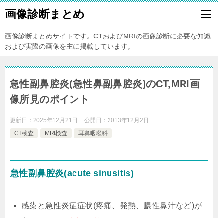
画像診断まとめ
画像診断まとめサイトです。CTおよびMRIの画像診断に必要な知識
および実際の画像を主に掲載しています。
急性副鼻腔炎(急性鼻副鼻腔炎)のCT,MRI画
像所見のポイント
更新日：
2025年12月21日
公開日：
2013年12月2日
CT検査
MRI検査
耳鼻咽喉科
急性副鼻腔炎(acute sinusitis)
感染と急性炎症症状(疼痛、発熱、膿性鼻汁など)が