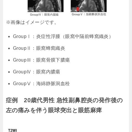
※画像はイメージです。
GroupⅠ：炎症性浮腫（眼窩中隔前蜂窩織炎）
GroupⅡ：眼窩蜂窩織炎
GroupⅢ：眼窩骨膜下膿瘍
GroupⅣ：眼窩内膿瘍
GroupⅤ：海綿静脈洞血栓
症例 20歳代男性 急性副鼻腔炎の発作後の
左の痛みを伴う眼球突出と眼筋麻痺