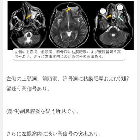
左側の上顎洞、前頭洞、篩骨洞に粘膜肥厚および液貯
留疑う高信号あり。
(急性)副鼻腔炎を疑う所見です。
さらに左眼窩内に淡い高信号の突出あり。