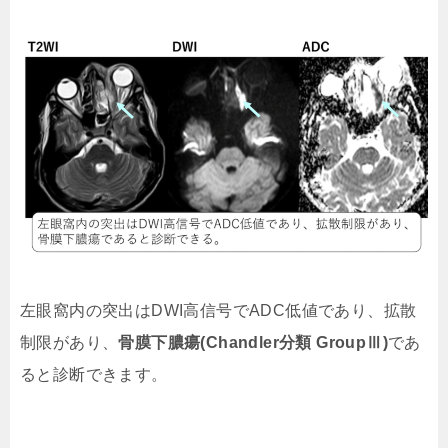
左眼窩内の突出はDWI高信号でADC低値であり、拡散
制限があり、
骨膜下膿瘍(Chandler分類 GroupⅢ)
であ
ると診断できます。