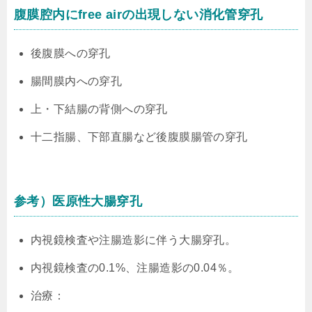
腹膜腔内にfree airの出現しない消化管穿孔
後腹膜への穿孔
腸間膜内への穿孔
上・下結腸の背側への穿孔
十二指腸、下部直腸など後腹膜腸管の穿孔
参考）医原性大腸穿孔
内視鏡検査や注腸造影に伴う大腸穿孔。
内視鏡検査の0.1%、注腸造影の0.04％。
治療：