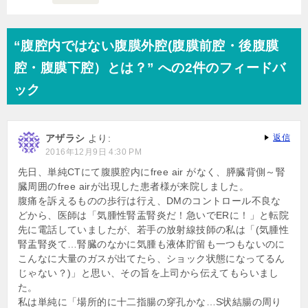
“腹腔内ではない腹膜外腔(腹膜前腔・後腹膜
腔・腹膜下腔）とは？” への2件のフィードバ
ック
アザラシ
より:
返信
2016年12月9日 4:30 PM
先日、単純CTにて腹膜腔内にfree air がなく、膵臓背側～腎
臓周囲のfree airが出現した患者様が来院しました。
腹痛を訴えるものの歩行は行え、DMのコントロール不良な
どから、医師は「気腫性腎盂腎炎だ！急いでERに！」と転院
先に電話していましたが、若手の放射線技師の私は「(気腫性
腎盂腎炎て…腎臓のなかに気腫も液体貯留も一つもないのに
こんなに大量のガスが出てたら、ショック状態になってるん
じゃない？)」と思い、その旨を上司から伝えてもらいまし
た。
私は単純に「場所的に十二指腸の穿孔かな…S状結腸の周り