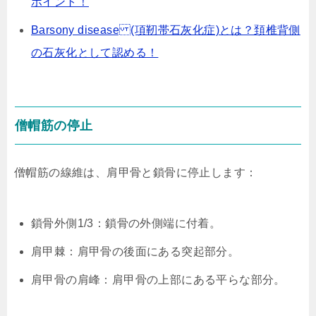
ポイント！
Barsony disease (項靭帯石灰化症)とは？頚椎背側
の石灰化として認める！
僧帽筋の停止
僧帽筋の線維は、肩甲骨と鎖骨に停止します：
鎖骨外側1/3：鎖骨の外側端に付着。
肩甲棘：肩甲骨の後面にある突起部分。
肩甲骨の肩峰：肩甲骨の上部にある平らな部分。