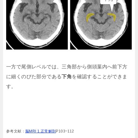
一方で尾側レベルでは、三角部から側頭葉内へ前下方
に細くのびた部分である
下角
を確認することができま
す。
参考文献：
脳MRI 1.正常解剖
P103~112