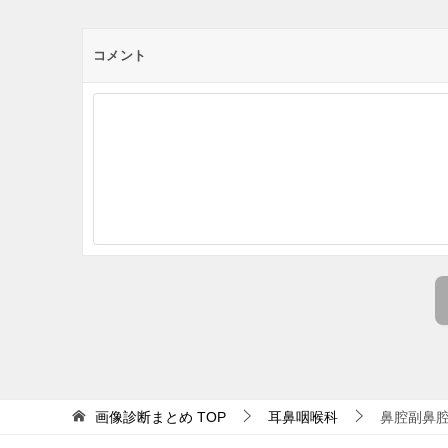
コメント
画像診断まとめ
TOP
耳鼻咽喉科
鼻腔副鼻