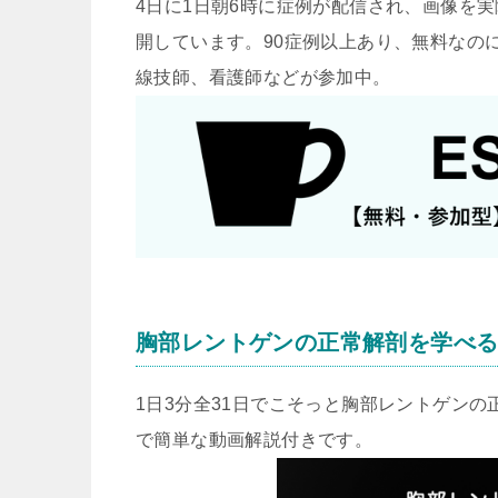
4日に1日朝6時に症例が配信され、画像を
開しています。90症例以上あり、無料なのに
線技師、看護師などが参加中。
胸部レントゲンの正常解剖を学べ
1日3分全31日でこそっと胸部レントゲン
で簡単な動画解説付きです。