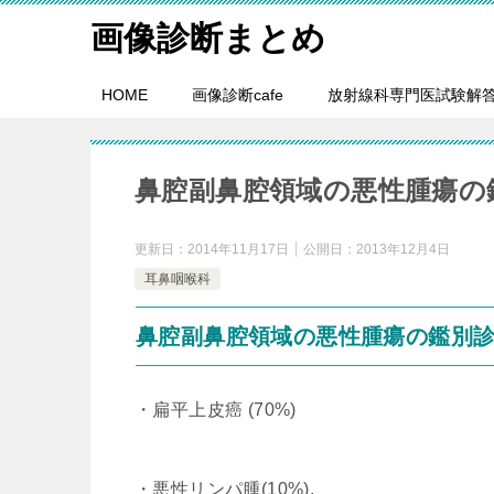
画像診断まとめ
HOME
画像診断cafe
放射線科専門医試験解
鼻腔副鼻腔領域の悪性腫瘍の
更新日：
2014年11月17日
公開日：
2013年12月4日
耳鼻咽喉科
鼻腔副鼻腔領域の悪性腫瘍の鑑別
・扁平上皮癌 (70%)
・悪性リンパ腫(10%),