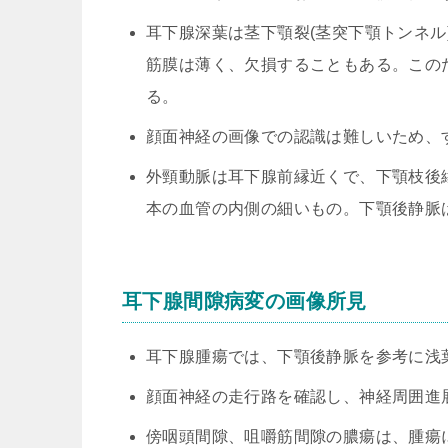
耳下腺深葉は茎下顎裂(茎突下顎トンネ
筋膜は薄く、欠損することもある。この
る。
顔面神経の画像での認識は難しいため、
外頸動脈は耳下腺前縁近くで、下顎枝後
本の血管の内側の細いもの。下顎後静脈
耳下腺間隙病変の画像所見
耳下腺腫瘍では、下顎後静脈を参考に浅
顔面神経の走行路を確認し、神経周囲進
傍咽頭間隙、咀嚼筋間隙の膿瘍は、腫瘍