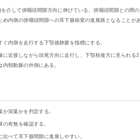
ル)を介して傍咽頭間隙方向に伸びている。傍咽頭間隙との間の
ため内側の傍咽頭間隙への耳下腺病変の進展路となることが
すぐ内側を走行する下顎後静脈を指標にする。
縁に近接しながら頭尾方向に走行し、下顎枝後方に見られる2
は内頸動脈の外側にある。
葉か深葉かを判定する。
展の有無を確認する。
に比べて耳下腺間隙に進展しやすい。