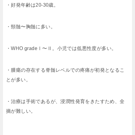
・好発年齢は20-30歳。
・頸髄〜胸髄に多い。
・WHO gradeⅠ〜Ⅱ。小児では低悪性度が多い。
・腫瘍の存在する脊髄レベルでの疼痛が初発となるこ
とが多い。
・治療は手術であるが、浸潤性発育をきたすため、全
摘が難しい。