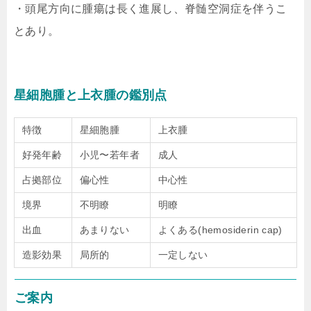
・頭尾方向に腫瘍は長く進展し、脊髄空洞症を伴うこ
とあり。
星細胞腫と上衣腫の鑑別点
特徴
星細胞腫
上衣腫
好発年齢
小児〜若年者
成人
占拠部位
偏心性
中心性
境界
不明瞭
明瞭
出血
あまりない
よくある(hemosiderin cap)
造影効果
局所的
一定しない
ご案内