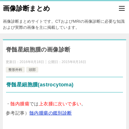
画像診断まとめ
画像診断まとめサイトです。CTおよびMRIの画像診断に必要な知識
および実際の画像を主に掲載しています。
脊髄星細胞腫の画像診断
更新日：
2016年8月18日
公開日：
2015年8月16日
整形外科
頭部
脊髄星細胞腫(astrocytoma)
・
髄内腫瘍
では
上衣腫に次いで多い
。
参考記事）
髄内腫瘍の鑑別診断