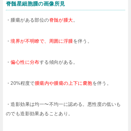
脊髄星細胞腫の画像所見
・腫瘍がある部位の
脊髄が腫大
。
・
境界が不明瞭で、周囲に浮腫
を伴う。
・
偏心性に分布
する傾向がある。
・20%程度で
腫瘍内や腫瘍の上下に嚢胞
を伴う。
・造影効果は均一〜不均一に認める。悪性度の低いも
のでも造影効果あることあり。