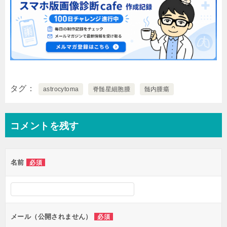
タグ
astrocytoma
脊髄星細胞腫
髄内腫瘍
コメントを残す
名前
必須
メール（公開されません）
必須