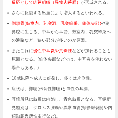
反応として肉芽組織（異物肉芽腫）
が形成される。
さらに反復する出血により増大するといわれる。
側頭骨(鼓室内、乳突洞、乳突蜂巣、錐体尖部)
や副
鼻腔に生じる。中耳から耳管、鼓室内、乳突蜂巣へ
の通路など、狭い部分が多いのが原因。
またこれに
慢性中耳炎や真珠腫
などが加わることも
原因となる。(錐体尖部などでは、中耳炎を伴わない
場合もある。)
10歳以降〜成人に好発し、多くは片側性。
症状は、難聴(伝音性難聴)と血性の耳漏。
耳鏡所見は鼓膜は内陥し、青色鼓膜となる。耳鏡所
見鑑別は、グロムス腫瘍や異常血管(頸静脈裂開や内
頸動脈異所性走行など)。