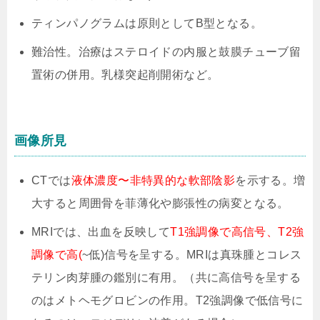
ティンパノグラムは原則としてB型となる。
難治性。治療はステロイドの内服と鼓膜チューブ留
置術の併用。乳様突起削開術など。
画像所見
CTでは
液体濃度〜非特異的な軟部陰影
を示する。増
大すると周囲骨を菲薄化や膨張性の病変となる。
MRIでは、出血を反映して
T1強調像で高信号、T2強
調像で高(
~低)信号を呈する。MRIは真珠腫とコレス
テリン肉芽腫の鑑別に有用。（共に高信号を呈する
のはメトヘモグロビンの作用。T2強調像で低信号に