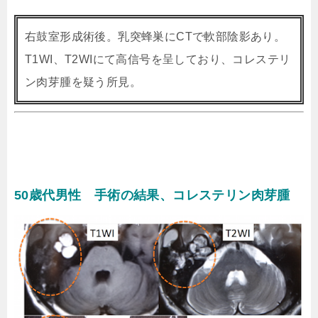
右鼓室形成術後。乳突蜂巣にCTで軟部陰影あり。
T1WI、T2WIにて高信号を呈しており、コレステリ
ン肉芽腫を疑う所見。
50歳代男性 手術の結果、コレステリン肉芽腫