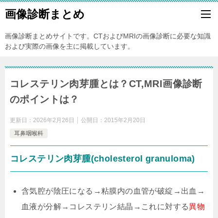
画像診断まとめ
画像診断まとめサイトです。CTおよびMRIの画像診断に必要な知識
および実際の画像を主に掲載しています。
コレステリン肉芽腫とは？CT,MRI画像診断
のポイントは？
更新日：
2026年2月26日
公開日：
2015年2月20日
耳鼻咽喉科
コレステリン肉芽腫(cholesterol granuloma)
含気腔が陰圧になる→粘膜内の血管が破綻→出血→
血液が分解→コレステリン結晶→これに対する
異物