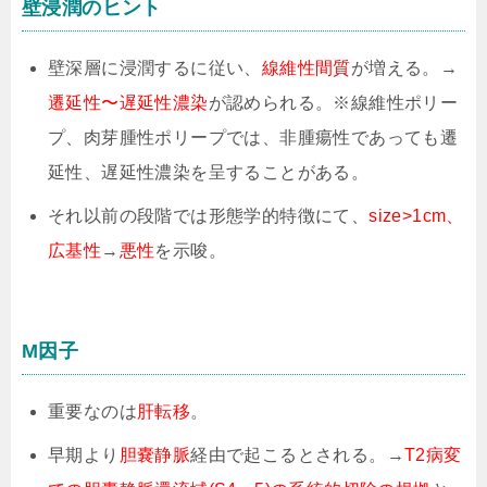
壁浸潤のヒント
壁深層に浸潤するに従い、
線維性間質
が増える。→
遷延性〜遅延性濃染
が認められる。※線維性ポリー
プ、肉芽腫性ポリープでは、非腫瘍性であっても遷
延性、遅延性濃染を呈することがある。
それ以前の段階では形態学的特徴にて、
size>1cm、
広基性
→
悪性
を示唆。
M因子
重要なのは
肝転移
。
早期より
胆嚢静脈
経由で起こるとされる。→
T2病変