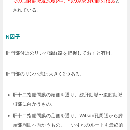
での胆嚢静脈還流域(S4、5)の系統的切除の根拠
と
されている。
N因子
肝門部付近のリンパ流経路を把握しておくと有用。
肝門部のリンパ流は大きく2つある。
肝十二指腸間膜の頭側を通り、総肝動脈〜腹腔動脈
根部に向かうもの。
肝十二指腸間膜の足側を通り、Wilson孔周辺から膵
頭部周囲へ向かうもの。 いずれのルートも最終的