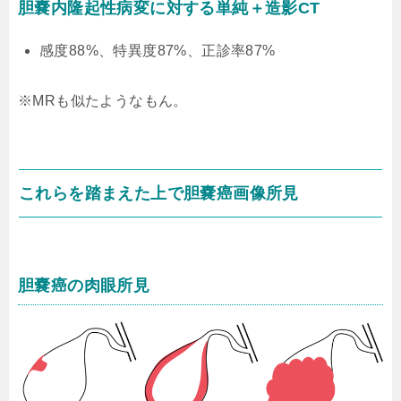
胆嚢内隆起性病変に対する単純＋造影CT
感度88%、特異度87%、正診率87%
※MRも似たようなもん。
これらを踏まえた上で胆嚢癌画像所見
胆嚢癌の肉眼所見