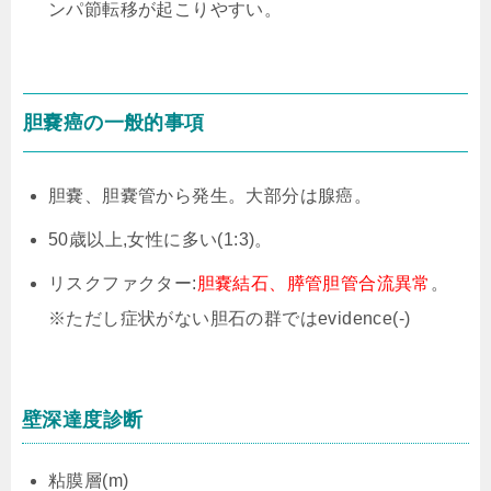
ンパ節転移が起こりやすい。
胆嚢癌の一般的事項
胆嚢、胆嚢管から発生。大部分は腺癌。
50歳以上,女性に多い(1:3)。
リスクファクター:
胆嚢結石、膵管胆管合流異常
。
※ただし症状がない胆石の群ではevidence(-)
壁深達度診断
粘膜層(m)