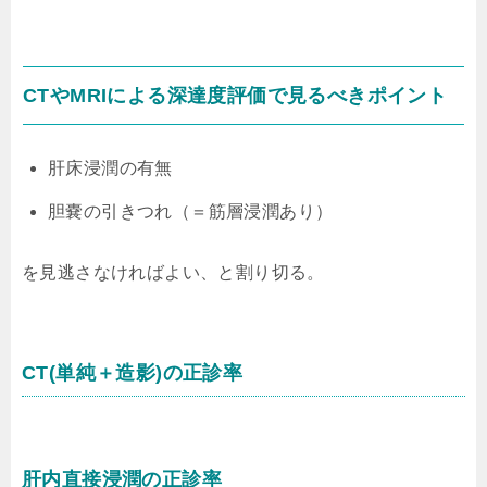
CTやMRIによる深達度評価で見るべきポイント
肝床浸潤の有無
胆嚢の引きつれ（＝筋層浸潤あり）
を見逃さなければよい、と割り切る。
CT(単純＋造影)の正診率
肝内直接浸潤の正診率