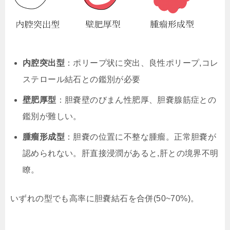
内腔突出型
：ポリープ状に突出、良性ポリープ,コレ
ステロール結石との鑑別が必要
壁肥厚型
：胆嚢壁のびまん性肥厚、胆嚢腺筋症との
鑑別が難しい。
腫瘤形成型
：胆嚢の位置に不整な腫瘤。正常胆嚢が
認められない。肝直接浸潤があると,肝との境界不明
瞭。
いずれの型でも高率に胆嚢結石を合併(50~70%)。