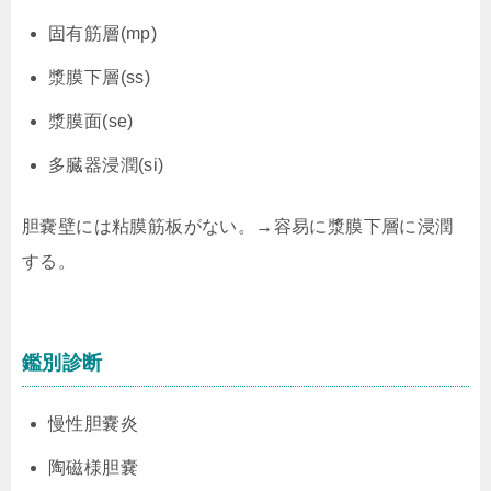
固有筋層(mp)
漿膜下層(ss)
漿膜面(se)
多臓器浸潤(si)
胆嚢壁には粘膜筋板がない。→容易に漿膜下層に浸潤
する。
鑑別診断
慢性胆嚢炎
陶磁様胆嚢