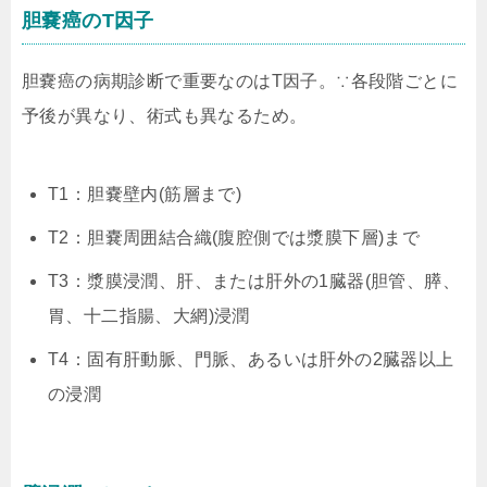
胆嚢癌のT因子
胆嚢癌の病期診断で重要なのはT因子。∵各段階ごとに
予後が異なり、術式も異なるため。
T1：胆嚢壁内(筋層まで)
T2：胆嚢周囲結合織(腹腔側では漿膜下層)まで
T3：漿膜浸潤、肝、または肝外の1臓器(胆管、膵、
胃、十二指腸、大網)浸潤
T4：固有肝動脈、門脈、あるいは肝外の2臓器以上
の浸潤