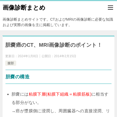
画像診断まとめ
画像診断まとめサイトです。CTおよびMRIの画像診断に必要な知識
および実際の画像を主に掲載しています。
胆嚢癌のCT、MRI画像診断のポイント！
更新日：
2024年1月8日
公開日：
2014年2月15日
腹部
胆嚢の構造
胆嚢には
粘膜下層(粘膜下組織＝粘膜筋板)
に相当す
る部分がない。
→癌が漿膜側に浸潤し、周囲臓器への直接浸潤、リ