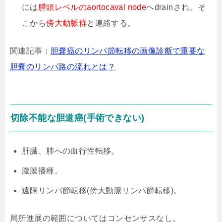
には
膵頭レベルのaortocaval node
へdrainされ、そ
こから
傍大動脈群
と連絡する。
関連記事：
胆嚢癌のリンパ節転移の画像診断で重要な
胆嚢のリンパ路の流れとは？
切除不能な胆道癌(手術できない)
肝臓、肺への血行性転移。
腹膜播種。
遠隔リンパ節転移(傍大動脈リンパ節転移)。
局所進展の範囲についてはコンセンサスなし。