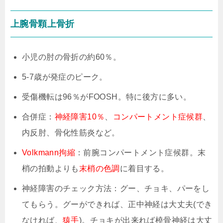
上腕骨顆上骨折
小児の肘の骨折の約60％。
5-7歳が発症のピーク。
受傷機転は96％がFOOSH。特に後方に多い。
合併症：
神経障害10％
、
コンパートメント症候群
、
内反肘、骨化性筋炎など。
Volkmann拘縮
：前腕コンパートメント症候群。末
梢の拍動よりも
末梢の色調
に着目する。
神経障害のチェック方法：グー、チョキ、パーをし
てもらう。グーができれば、正中神経は大丈夫(でき
なければ、
猿手
)。チョキが出来れば橈骨神経は大丈