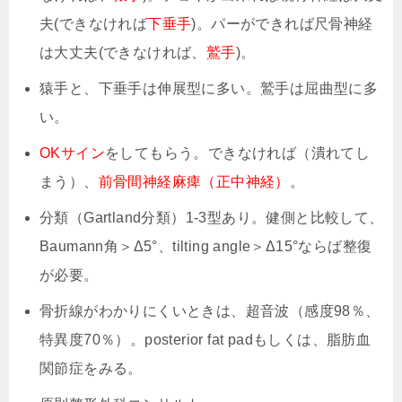
夫(できなければ
下垂手
)。パーができれば尺骨神経
は大丈夫(できなければ、
鷲手
)。
猿手と、下垂手は伸展型に多い。鷲手は屈曲型に多
い。
OKサイン
をしてもらう。できなければ（潰れてし
まう）、
前骨間神経麻痺（正中神経）
。
分類（Gartland分類）1-3型あり。健側と比較して、
Baumann角＞Δ5°、tilting angle＞Δ15°ならば整復
が必要。
骨折線がわかりにくいときは、超音波（感度98％、
特異度70％）。posterior fat padもしくは、脂肪血
関節症をみる。