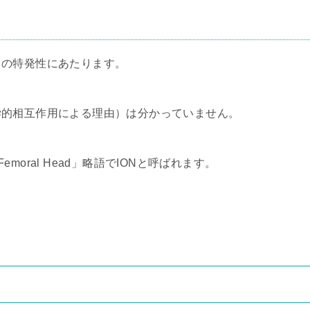
この特発性にあたります。
学的相互作用による理由）は分かっていません。
 of Femoral Head」略語でIONと呼ばれます。