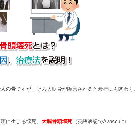
最大の骨
ですが、その大腿骨が障害されると歩行にも関わり、
。
骨頭に生じる壊死、
大腿骨頭壊死
（英語表記でAvascular