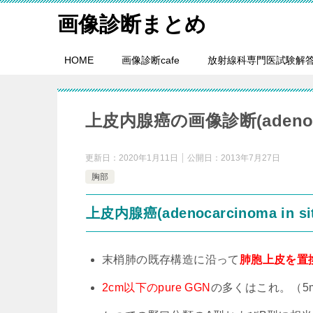
画像診断まとめ
HOME
画像診断cafe
放射線科専門医試験解
上皮内腺癌の画像診断(adenocarci
更新日：
2020年1月11日
公開日：
2013年7月27日
胸部
上皮内腺癌(adenocarcinoma in sit
末梢肺の既存構造に沿って
肺胞上皮を置換し
2cm以下のpure GGN
の多くはこれ。（5