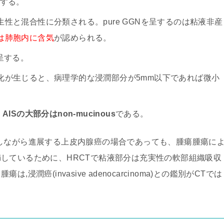
当する。
性と混合性に分類される。pure GGNを呈するのは粘液非産
は肺胞内に含気
が認められる。
呈する。
化が生じると、病理学的な浸潤部分が5mm以下であれば微小
。
AISの大部分はnon-mucinous
である。
しながら進展する上皮内腺癌の場合であっても、腫瘍腫瘍に
しているために、HRCTで粘液部分は充実性の軟部組織吸収
潤癌(invasive adenocarcinoma)との鑑別がCTでは