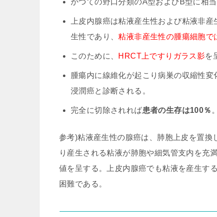
かつての野口分類のA型およびB型に相
上皮内腺癌は粘液産生性および粘液非産生
生性であり、
粘液非産生性の腫瘍細胞で
このために、
HRCT上ですりガラス影
を
腫瘍内に線維化が起こり病巣の収縮性変
浸潤癌と診断される。
完全に切除されれば
患者の生存は100％
参考)粘液産生性の腺癌は、肺胞上皮を置換
り産生される粘液が肺胞や細気管支内を充満
値を呈する。上皮内腺癌でも粘液を産生する腫瘍は,浸
困難である。