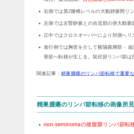
右側では第2腰椎レベルの大動静脈間リ
左側では左腎静脈との合流部の傍大動脈
正中ではクロスオーバーにより対側へリ
進行例では胸管を介して横隔膜脚部・ 
骨節へ転移が生じる。鼠径節リンパ節は
関連記事：
精巣腫瘍のリンパ節転移で重要なprima
精巣腫瘍のリンパ節転移の画像所
non-seminomaの後腹膜リンパ節