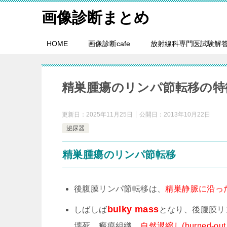
画像診断まとめ
HOME
画像診断cafe
放射線科専門医試験解
精巣腫瘍のリンパ節転移の特
更新日：
2025年11月25日
公開日：
2013年10月22日
泌尿器
精巣腫瘍のリンパ節転移
後腹膜リンパ節転移は、
精巣静脈に沿っ
bulky mass
しばしば
となり、後腹膜リ
壊死、瘢痕組織、
自然退縮し(burned-o