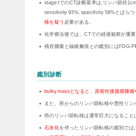
stage IでのCT診断基準は,リンパ節径1cm以上でse
sensitivity 93%, specificity 58%と
移を疑う
必要がある。
化学療法後では、CTでの経過観察が重
残存腫瘍と線維瘢痕との鑑別にはFDG-P
鑑別診断
bulky massとなると、原発性後腹
また、癌からのリンパ節転移や悪性リン
癌のリンパ節転移は通常巨大になること
石灰化
を伴ったリンパ節転移の鑑別では,