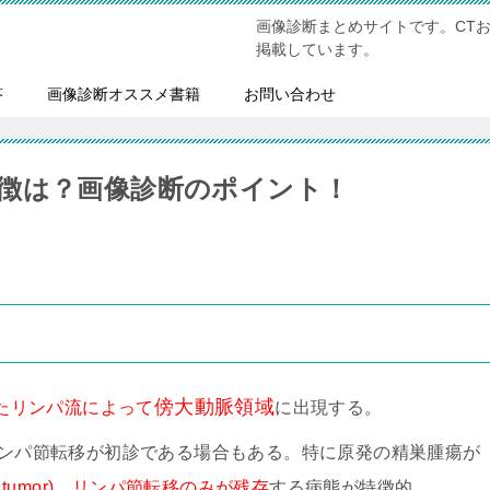
画像診断まとめサイトです。CT
掲載しています。
答
画像診断オススメ書籍
お問い合わせ
徴は？画像診断のポイント！
傍大動脈領域
たリンパ流によって
に出現する。
ンパ節転移が初診である場合もある。特に原発の精巣腫瘍が
ut tumor)、リンパ節転移のみが残存
する病態が特徴的。