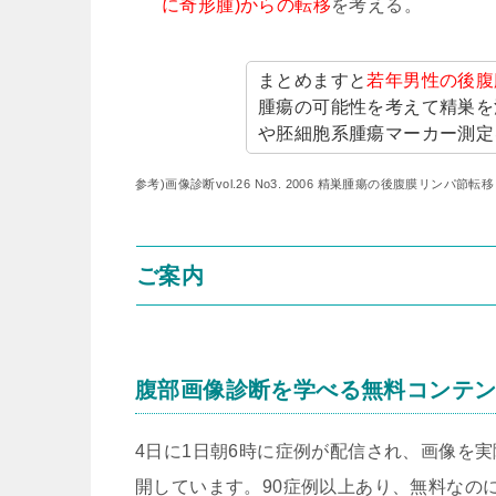
に奇形腫)からの転移
を考える。
まとめますと
若年男性の後腹
腫瘍の可能性を考えて精巣を
や胚細胞系腫瘍マーカー測定
参考)画像診断vol.26 No3. 2006 精巣腫瘍の後腹膜リンパ節
ご案内
腹部画像診断を学べる無料コンテ
4日に1日朝6時に症例が配信され、画像を
開しています。90症例以上あり、無料なのに