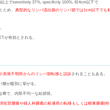
nsitivity 37%, specificity 100%, 径4cm以下で
ばらつくため、
典型的なリンパ流出路のリンパ節では1cm以下でも
要。
ETが有効とされる。
膜腫瘍や原発不明癌からのリンパ節転移と誤診
されることもある。
パ腫が鑑別に挙がる。
は稀で、内部不均一な結節状。
消化管腫瘍や婦人科腫瘍の粘液癌の転移もしくは精巣腫瘍(特