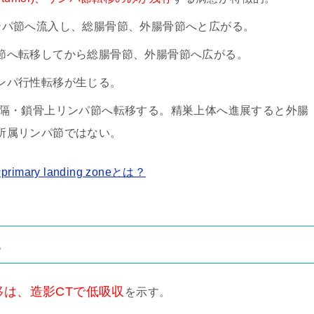
ンパ節へ流入し、総腸骨節、外腸骨節へと広がる。
節へ転移してから総腸骨節、外腸骨節へ広がる。
ンパ行性転移が生じる。
縦隔・鎖骨上リンパ節へ転移する。精巣上体へ進展すると外腸
所属リンパ節ではない。
ry landing zoneとは？
見
転移は、造影CTで低吸収
を示す。