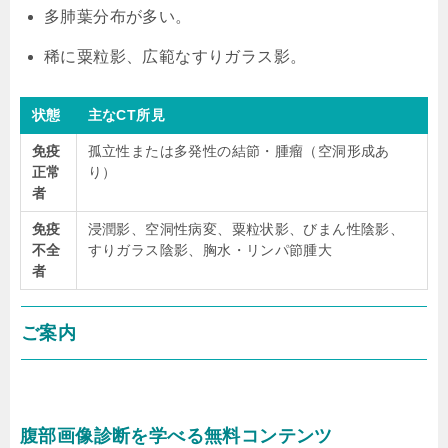
多肺葉分布が多い。
稀に粟粒影、広範なすりガラス影。
状態
主なCT所見
免疫
孤立性または多発性の結節・腫瘤（空洞形成あ
正常
り）
者
免疫
浸潤影、空洞性病変、粟粒状影、びまん性陰影、
不全
すりガラス陰影、胸水・リンパ節腫大
者
ご案内
腹部画像診断を学べる無料コンテンツ