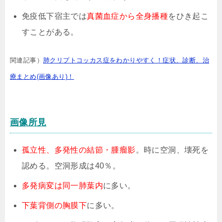
免疫低下宿主では
真菌血症から全身播種
をひき起こ
すことがある。
関連記事）
肺クリプトコッカス症をわかりやすく！症状、診断、治
療まとめ(画像あり)！
画像所見
孤立性、多発性の結節・腫瘤影
。時に空洞、壊死を
認める。空洞形成は40％。
多発病変は同一肺葉内
に多い。
下葉背側の胸膜下
に多い。