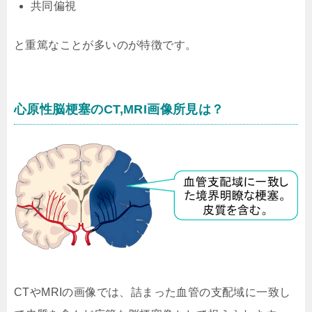
共同偏視
と重篤なことが多いのが特徴です。
心原性脳梗塞のCT,MRI画像所見は？
CTやMRIの画像では、詰まった血管の支配域に一致し