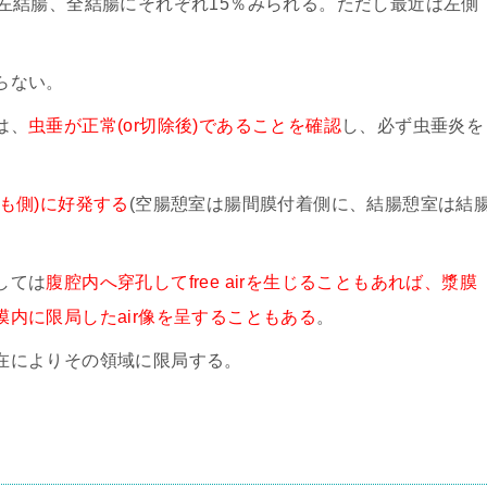
左結腸、全結腸にそれぞれ15％みられる。ただし最近は左側
らない。
は、
虫垂が正常(or切除後)であることを確認
し、必ず虫垂炎を
も側)に好発する
(空腸憩室は腸間膜付着側に、結腸憩室は結
しては
腹腔内へ穿孔してfree airを生じることもあれば、漿膜
内に限局したair像を呈することもある
。
在によりその領域に限局する。