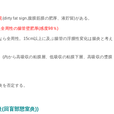
見
(dirty fat sign,腹膜筋膜の肥厚、液貯留)がある。
全周性の腸管壁肥厚(感度98％)
なら全周性。15cm以上に及ぶ腸管の浮腫性変化は腸炎と考え
。(内から高吸収の粘膜層、低吸収の粘膜下層、高吸収の漿膜
炎を否定する。
(回盲部憩室炎))