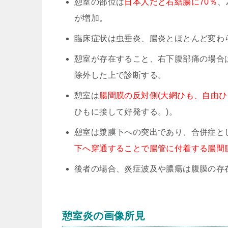
憩室の部位は
日本人だと右結腸に70％
、
が増加。
臨床症状は虫垂炎、腸炎とほとんど変わ
憩室が存在すること、右下腹部痛の場合
除外した上で診断する。
憩室は
腸間膜の反対側(大網ひも、自由ひ
ひもに接して好発する。)。
憩室は漿膜下への突出であり、合併症と
下へ穿通することで腸管に付着する腸間膜
後者の場合、炎症波及や膿瘍は腹膜の存
憩室炎の画像所見