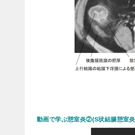
動画で学ぶ憩室炎②(S状結腸憩室炎