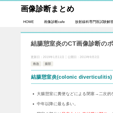
画像診断まとめ
HOME
画像診断cafe
放射線科専門医試験解
結腸憩室炎のCT画像診断の
更新日：
2019年1月11日
公開日：
2013年9月2日
救急
腹部
結腸憩室炎(colonic diverticulitis)
大腸憩室に糞便などによる閉塞→二次的
中年以降に最も多い。