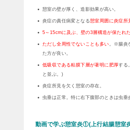
憩室の壁が厚く、造影効果が高い。
炎症の責任病変となる
憩室周囲に炎症所
5～15cmに及ぶ、壁の3層構造が保たれた
ただし全周性でないことも多い
。※腸炎
た方が良い。
低吸収である粘膜下層が著明に肥厚
する
と並ぶ。)
炎症所見を欠く憩室の存在。
虫垂は正常。特に右下腹部のときは虫垂
動画で学ぶ憩室炎①(上行結腸憩室炎