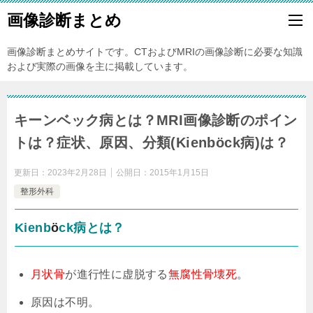
画像診断まとめ
画像診断まとめサイトです。CTおよびMRIの画像診断に必要な知識
および実際の画像を主に掲載しています。
キーンベック病とは？MRI画像診断のポイン
トは？症状、原因、分類(Kienböck病 )は？
更新日：
2023年2月28日
公開日：
2015年1月15日
整形外科
Kienb
ö
ck病とは？
月状骨
が進行性に虚脱する
無腐性骨壊死
。
原因は不明。