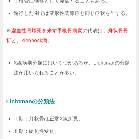
手根管症候群として発症することもある。
進行した例では変形性関節症と同じ症状を呈する。
※
虚血性骨壊死を来す手根骨病変
の代表は、
舟状骨骨
折
と、
kienbock病
。
X線病期分類にはいくつかあるが、Lichtmanの分類
法が用いられることが多い。
Lichtmanの分類法
Ⅰ期：月状骨は正常X線所見、
Ⅱ期：硬化性変化、