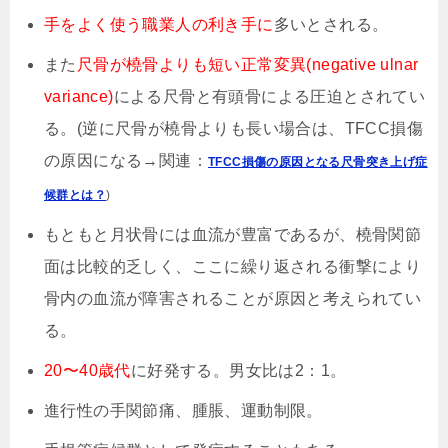
手をよく使う職業人の利き手に
多いとされる。
また
尺骨が橈骨よりも短い正常変異(negative ulnar
variance)
による尺骨と有頭骨による圧迫とされてい
る。(逆に尺骨が橈骨よりも長い場合は、TFCC損傷
の原因になる→関連：
TFCC損傷の原因となる尺骨突き上げ症
候群とは？
)
もともと月状骨には血流が豊富であるが、橈骨関節
面は比較的乏しく、ここに繰り返される衝撃により
骨内の血流が障害されることが原因と考えられてい
る。
20〜40歳代
に好発する。男女比は2：1。
進行性の手関節痛、腫脹、運動制限。