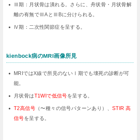
Ⅲ期：月状骨は潰れる。さらに、舟状骨・月状骨解
離の有無でⅢAとⅢBに分けられる。
Ⅳ期：二次性関節症を呈する。
kienbock病のMRI画像所見
MRIではX線で所見のないⅠ期でも壊死の診断が可
能。
月状骨は
T1WIで低信号
を呈する。
T2高信号
（〜種々の信号パターンあり）、
STIR 高
信号
を呈する。