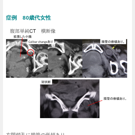
症例 80歳代女性
左閉鎖孔に腸管の嵌頓あり。