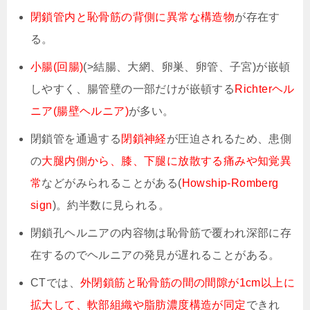
閉鎖管内と恥骨筋の背側に異常な構造物
が存在す
る。
小腸(回腸)
(>結腸、大網、卵巣、卵管、子宮)が嵌頓
しやすく、腸管壁の一部だけが嵌頓する
Richterヘル
ニア(腸壁ヘルニア)
が多い。
閉鎖管を通過する
閉鎖神経
が圧迫されるため、患側
の
大腿内側から、膝、下腿に放散する痛みや知覚異
常
などがみられることがある(
Howship-Romberg
sign
)。約半数に見られる。
閉鎖孔ヘルニアの内容物は恥骨筋で覆われ深部に存
在するのでヘルニアの発見が遅れることがある。
CTでは、
外閉鎖筋と恥骨筋の間の間隙が1cm以上に
拡大して、軟部組織や脂肪濃度構造が同定
できれ