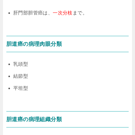
肝門部胆管癌は、
一次分枝
まで。
胆道癌の病理肉眼分類
乳頭型
結節型
平坦型
胆道癌の病理組織分類