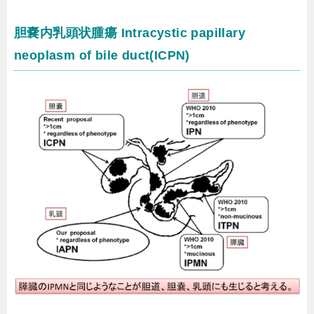
胆嚢内乳頭状腫瘍 Intracystic papillary
neoplasm of bile duct(ICPN)