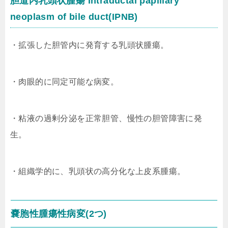
胆道内乳頭状腫瘍 Intraductal papillary
neoplasm of bile duct(IPNB)
・拡張した胆管内に発育する乳頭状腫瘍。
・肉眼的に同定可能な病変。
・粘液の過剰分泌を正常胆管、慢性の胆管障害に発
生。
・組織学的に、乳頭状の高分化な上皮系腫瘍。
嚢胞性腫瘍性病変(2つ)