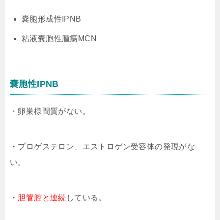
嚢胞形成性IPNB
粘液嚢胞性腫瘍MCN
嚢胞性IPNB
・卵巣様間質がない。
・プロゲステロン、エストロゲン受容体の発現がな
い。
・
胆管腔と連続
している。