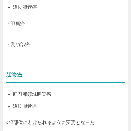
遠位胆管癌
・胆嚢癌
・乳頭部癌
胆管癌
肝門部領域胆管癌
遠位胆管癌
の2部位にわけられるように変更となった。