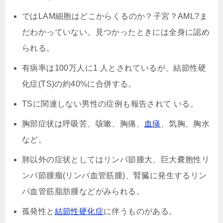
ではLAM細胞はどこからくるのか？子宮？AML?ま
だわかっていない。見つかったときには全身に認め
られる。
有病率は100万人に1 人とされているが、結節性硬
化症(TS)の約40%に合併する。
TSに関連しない男性の症例も報告されて いる。
胸部症状は呼吸苦、咳嗽、胸痛、
血痰
、気胸、胸水
など。
肺以外の症状としてはリンパ節腫大、巨大嚢胞性リ
ンパ節腫瘤(リンパ血管筋腫)、腎臓に発生するリン
パ血管筋脂肪腫などがみられる。
孤発性と
結節性硬化症
に伴うものがある。