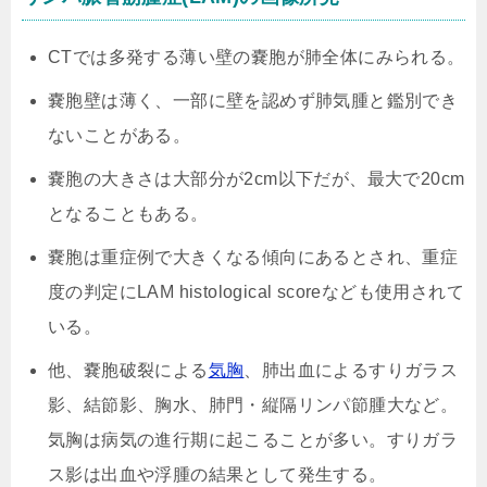
CTでは多発する薄い壁の嚢胞が肺全体にみられる。
嚢胞壁は薄く、一部に壁を認めず肺気腫と鑑別でき
ないことがある。
嚢胞の大きさは大部分が2cm以下だが、最大で20cm
となることもある。
嚢胞は重症例で大きくなる傾向にあるとされ、重症
度の判定にLAM histological scoreなども使用されて
いる。
他、嚢胞破裂による
気胸
、肺出血によるすりガラス
影、結節影、胸水、肺門・縦隔リンパ節腫大など。
気胸は病気の進行期に起こることが多い。すりガラ
ス影は出血や浮腫の結果として発生する。