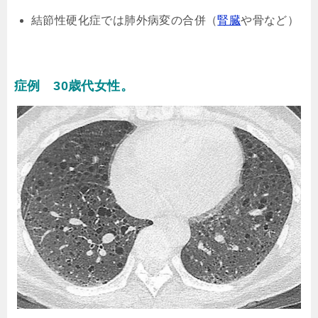
結節性硬化症では肺外病変の合併（
腎臓
や骨など）
症例 30歳代女性。