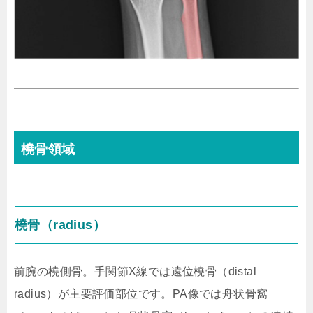
橈骨領域
橈骨（radius）
前腕の橈側骨。手関節X線では遠位橈骨（distal
radius）が主要評価部位です。PA像では舟状骨窩