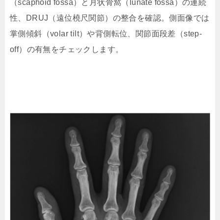
（scaphoid fossa）と月状骨窩（lunate fossa）の連続
性、DRUJ（遠位橈尺関節）の整合を確認。側面像では
掌側傾斜（volar tilt）や背側転位、関節面段差（step-
off）の有無をチェックします。