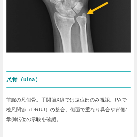
尺骨（ulna）
前腕の尺側骨。手関節X線では遠位部のみ視認。PAで
橈尺関節（DRUJ）の整合、側面で重なり具合や背側/
掌側転位の示唆を確認。