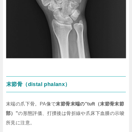
末節骨（distal phalanx）
末端の爪下骨。PA像で
末節骨末端の“tuft（末節骨末節
部）”
の形態評価、打撲後は骨折線や爪床下血腫の示唆
所見に注意。