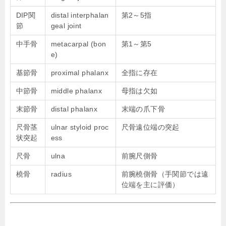
DIP関
distal interphalan
第2～5指
節
geal joint
中手骨
metacarpal (bon
第1～第5
e)
基節骨
proximal phalanx
全指に存在
中節骨
middle phalanx
母指は欠如
末節骨
distal phalanx
末端の爪下骨
尺骨茎
ulnar styloid proc
尺骨遠位端の突起
状突起
ess
尺骨
ulna
前腕尺側骨
橈骨
radius
前腕橈側骨（手関節では遠
位端を主に評価）