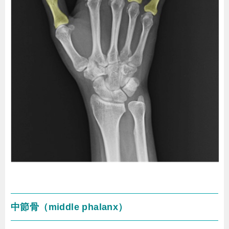
中節骨（middle phalanx）