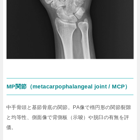
MP関節（metacarpophalangeal joint / MCP）
中手骨頭と基節骨底の関節。PA像で楕円形の関節裂隙
と均等性、側面像で背側板（示唆）や脱臼の有無を評
価。