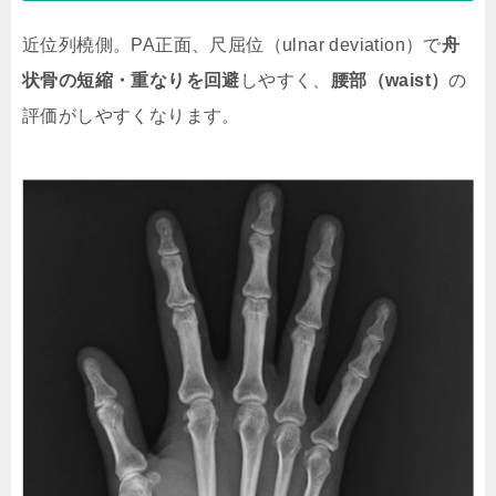
近位列橈側。PA正面、尺屈位（ulnar deviation）で
舟
状骨の短縮・重なりを回避
しやすく、
腰部（waist）
の
評価がしやすくなります。