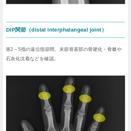
DIP関節（distal interphalangeal joint）
第2～5指の遠位指節間。末節骨基部の骨硬化・骨棘や
石灰化沈着などを確認。