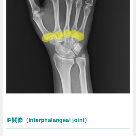
IP関節（interphalangeal joint）