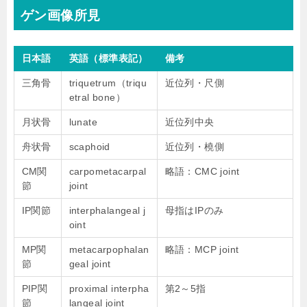
ゲン画像所見
日本語
英語（標準表記）
備考
三角骨
triquetrum（triqu
近位列・尺側
etral bone）
月状骨
lunate
近位列中央
舟状骨
scaphoid
近位列・橈側
CM関
carpometacarpal
略語：CMC joint
節
joint
IP関節
interphalangeal j
母指はIPのみ
oint
MP関
metacarpophalan
略語：MCP joint
節
geal joint
PIP関
proximal interpha
第2～5指
節
langeal joint