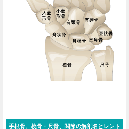
手根骨、橈骨・尺骨、関節の解剖名とレント