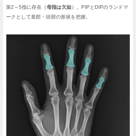
第2～5指に存在（
母指は欠如
）。PIPとDIPのランドマ
ークとして基部・頭部の形状を把握。