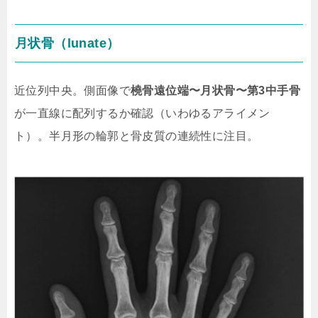
月状骨（lunate）
近位列中央。側面像で
橈骨遠位端〜月状骨〜第3中手骨
が一直線に配列するか確認（いわゆるアライメン
ト）。半月形の輪郭と骨皮質の連続性に注目。