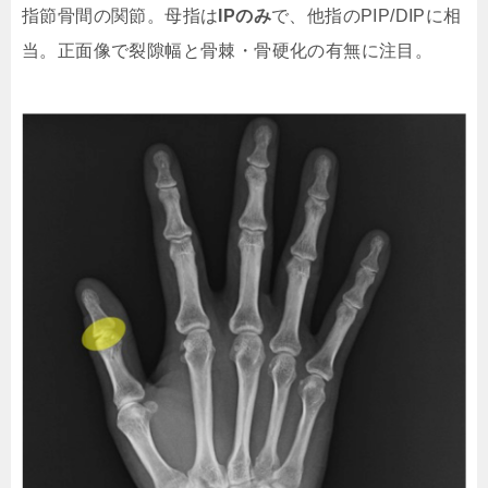
指節骨間の関節。母指は
IPのみ
で、他指のPIP/DIPに相
当。正面像で裂隙幅と骨棘・骨硬化の有無に注目。