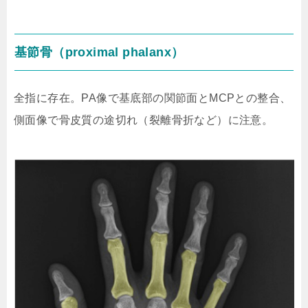
基節骨（proximal phalanx）
全指に存在。PA像で基底部の関節面とMCPとの整合、
側面像で骨皮質の途切れ（裂離骨折など）に注意。