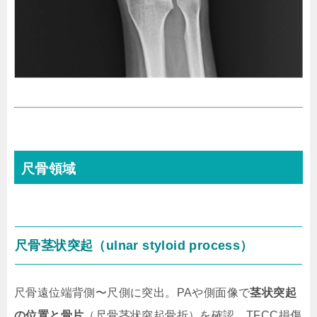
尺骨領域
尺骨茎状突起（ulnar styloid process）
尺骨遠位端背側〜尺側に突出。PAや側面像で
茎状突起
の位置と骨片
（尺骨茎状突起骨折）を確認。TFCC損傷