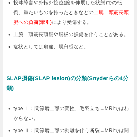
投球障害や外転外旋位(腕を伸展した状態)での転
倒、重たいものを持ったときなどの
上腕二頭筋長頭
腱への負荷(牽引)
により受傷する。
上腕二頭筋長頭腱や腱板の損傷を伴うことがある。
症状としては肩痛、脱臼感など。
SLAP損傷(SLAP lesion)の分類(Snyderらの4分
類)
type Ⅰ：関節唇上部の変性、毛羽立ち→MRIではわ
からない。
type Ⅱ：関節唇上部の剥離を伴う断裂→MRIでは関