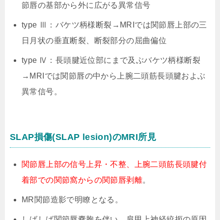
節唇の基部から外に広がる異常信号
type Ⅲ：バケツ柄様断裂→MRIでは関節唇上部の三
日月状の垂直断裂、断裂部分の屈曲偏位
type Ⅳ：長頭腱近位部にまで及ぶバケツ柄様断裂
→MRIでは関節唇の中から上腕二頭筋長頭腱およぶ
異常信号。
SLAP損傷(SLAP lesion)のMRI所見
関節唇上部の信号上昇・不整、上腕二頭筋長頭腱付
着部での関節窩からの関節唇剥離
。
MR関節造影で明瞭となる。
しばしば関節唇嚢胞を伴い、肩甲上神経絞扼の原因