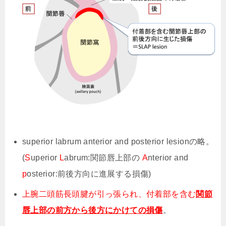
superior labrum anterior and posterior lesionの略。
(
S
uperior
L
abrum:関節唇上部の
A
nterior and
p
osterior:前後方向に進展する損傷)
上腕二頭筋長頭腱が引っ張られ、付着部を含む
関節
唇上部の前方から後方にかけての損傷
。