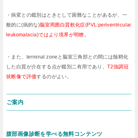
・病変との鑑別はときとして困難なことがあるが、一
般的に(病的な)
脳室周囲白質軟化症(PVL:periventricular
leukomalacia)ではより境界が明瞭
。
・また、terminal zoneと脳室三角部との間には髄鞘化
した白質が介在する点が鑑別二有用であり、
T2強調冠
状断像で評価
するのがよい。
ご案内
腹部画像診断を学べる無料コンテンツ