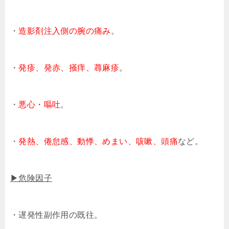
・
造影剤注入側の腕の痛み
。
・
発疹、発赤、掻痒、蕁麻疹
。
・
悪心・嘔吐
。
・
発熱、倦怠感、動悸、めまい、咳嗽、頭痛
など。
▶危険因子
・遅発性副作用の既往。