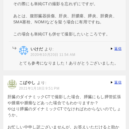
その際にも単純CTの撮影を忘れずにですが。
あとは、腹部臓器損傷、肝炎、肝膿瘍、膵炎、胆嚢炎、
SMA塞栓、NOMIなどを疑う場合に有用ですね。
この場合も単純CTも併せて撮影したいところです。
いけだ
より:
返信
2020年10月20日 11:54 AM
とても参考になりました！ありがとうございました。
こばやし
より:
返信
2021年1月18日 9:51 PM
肝臓のダイナミックCTで撮影した場合、膵臓にもし膵管拡張
や腫瘍や腫瘤などあった場合でもわかりますか？
やはり膵臓のダイナミックCTでなければわからないのでしょ
うか。
お忙しい中申し訳ございませんが、お答えいただけると助か