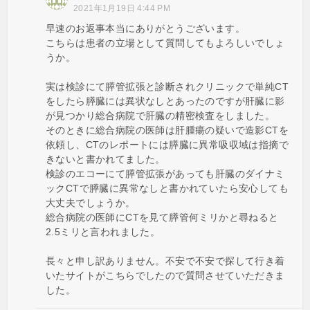
2021年1月19日 4:44 PM
早速のお返事本当にありがとうございます。
こちらは患者の立場として質問してもよろしいでしょ
うか。
実は検診にて膵管拡張と診断されクリニックで単純CT
をしたら膵臓には異状なしとあったのですが肝臓に影
が見つかり総合病院で肝臓の精密検査をしました。
そのときに総合病院の医師は肝腫瘍の疑いで造影CTを
依頼し、CTのレポートには膵臓に異常吸収域は指摘で
きないと書かれてました。
検診のエコーにて膵管拡張があっても肝臓のダイナミ
ックCTで膵臓に異常なしと書かれていたら安心しても
大丈夫でしょうか。
総合病院の医師にCTを見て膵管何ミリかと尋ねると
2.5ミリと言われました。
長々と申し訳ありません。不安で不安で探して行き着
いたサイトがこちらでしたので質問させていただきま
した。