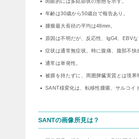
肉眼的には多結節状の形態を示す。
年齢は30歳から50歳台で報告あり。
腫瘤最大長径の平均は48mm。
原因は不明だが、反応性、IgG4、EBV
症状は通常無症状。時に腹痛、腹部不快
通常は単発性。
被膜を持たずに、周囲脾臓実質とは境界
SANT様変化は、転移性腫瘍、サルコイ
SANTの画像所見は？