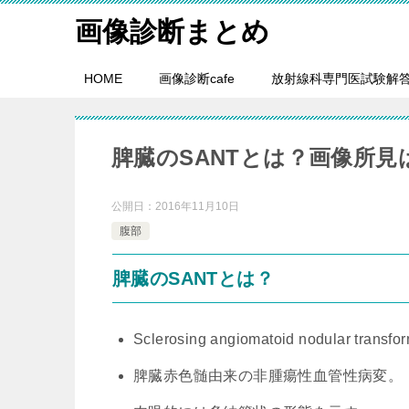
画像診断まとめ
HOME
画像診断cafe
放射線科専門医試験解
脾臓のSANTとは？画像所見
公開日：
2016年11月10日
腹部
脾臓のSANTとは？
Sclerosing angiomatoid nodular trans
脾臓赤色髄由来の非腫瘍性血管性病変。