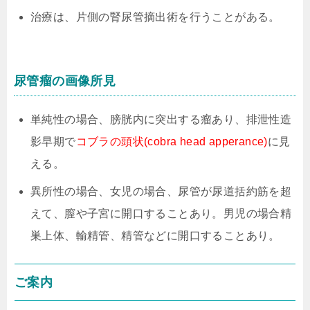
治療は、片側の腎尿管摘出術を行うことがある。
尿管瘤の画像所見
単純性の場合、膀胱内に突出する瘤あり、排泄性造
影早期で
コブラの頭状(cobra head apperance)
に見
える。
異所性の場合、女児の場合、尿管が尿道括約筋を超
えて、膣や子宮に開口することあり。男児の場合精
巣上体、輸精管、精管などに開口することあり。
ご案内