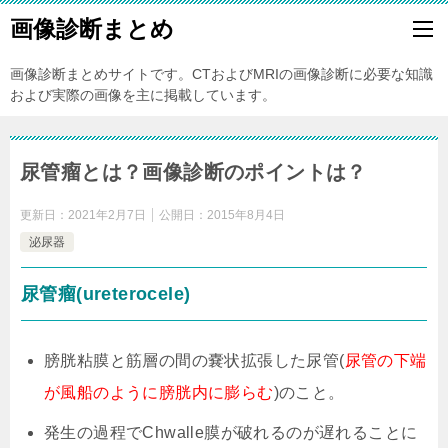
画像診断まとめ
画像診断まとめサイトです。CTおよびMRIの画像診断に必要な知識
および実際の画像を主に掲載しています。
尿管瘤とは？画像診断のポイントは？
更新日：
2021年2月7日
公開日：
2015年8月4日
泌尿器
尿管瘤(ureterocele)
膀胱粘膜と筋層の間の嚢状拡張した尿管(
尿管の下端
が風船のように膀胱内に膨らむ
)のこと。
発生の過程でChwalle膜が破れるのが遅れることに