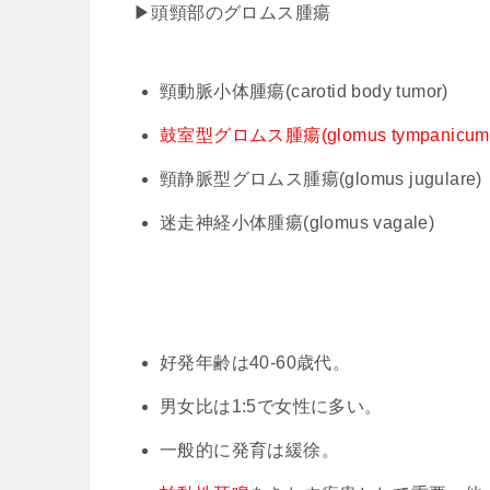
▶︎頭頸部のグロムス腫瘍
頸動脈小体腫瘍(carotid body tumor)
鼓室型グロムス腫瘍(glomus tympanicum
頸静脈型グロムス腫瘍(glomus jugulare)
迷走神経小体腫瘍(glomus vagale)
好発年齢は40-60歳代。
男女比は1:5で女性に多い。
一般的に発育は緩徐。