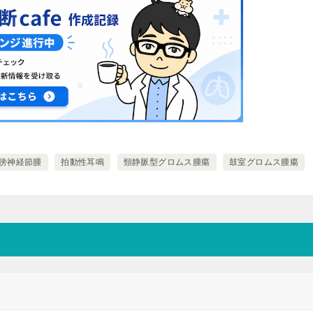
傍神経節腫
拍動性耳鳴
頸静脈型グロムス腫瘍
鼓室グロムス腫瘍