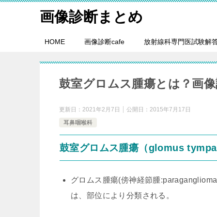
画像診断まとめ
HOME
画像診断cafe
放射線科専門医試験解
鼓室グロムス腫瘍とは？画像
更新日：
2021年2月7日
公開日：
2015年7月17日
耳鼻咽喉科
鼓室グロムス腫瘍（glomus tympan
グロムス腫瘍(傍神経節腫:paragangl
は、部位により分類される。