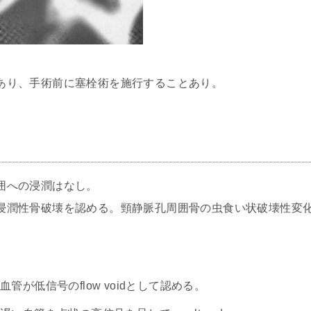
あり、手術前に塞栓術を施行することあり。
囲への浸潤はなし。
浸潤性骨破壊を認める。頸静脈孔周囲骨の虫食い状破壊性変
管が低信号のflow voidとして認める。