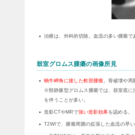
治療は、外科的切除。血流の多い腫瘤で
鼓室グロムス腫瘍の画像所見
蝸牛岬角に接した軟部腫瘤
。骨破壊や周
※頸静脈型グロムス腫瘍では、鼓室底に
を伴うことが多い。
造影CTやMRで
強い造影効果
を認める。
T2WIで、腫瘤周囲の拡張した血流の早い血