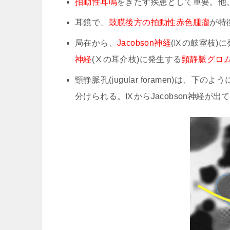
拍動性耳鳴
をきたす疾患として重要。他
耳鏡で、
鼓膜後方の拍動性赤色腫瘤
が特
局在から、
Jacobson神経
(Ⅸの鼓室枝)
神経
(Ⅹの耳介枝)に発生する
頸静脈グロムス腫
頸静脈孔(jugular foramen)は、下の
分けられる。ⅨからJacobson神経が出