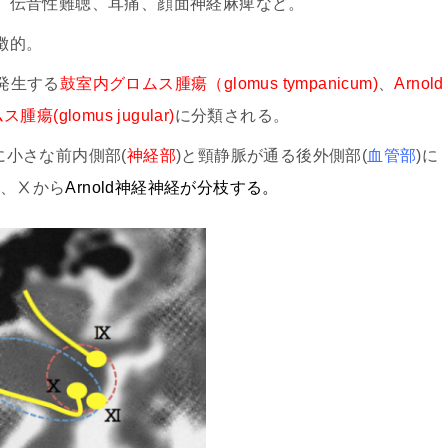
、伝音性難聴、耳痛、顔面神経麻痺など。
徴的。
に発生する
鼓室内グロムス腫瘍（glomus tympanicum)
、
Arnold
瘍(glomus jugular)
に分類される。
ように小さな前内側部(
神経部
)と頸静脈が通る後外側部(
血管部
)に
て、Ⅹから
Arnold神経神経が分枝する。