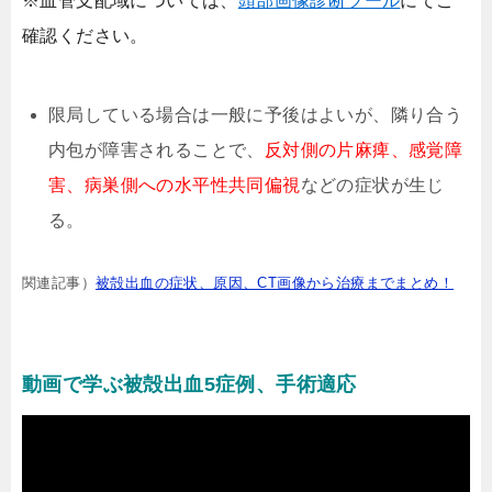
※血管支配域については、
頭部画像診断ツール
にてご
確認ください。
限局している場合は一般に予後はよいが、隣り合う
内包が障害されることで、
反対側の片麻痺、感覚障
害、病巣側への水平性共同偏視
などの症状が生じ
る。
関連記事）
被殻出血の症状、原因、CT画像から治療までまとめ！
動画で学ぶ被殻出血5症例、手術適応