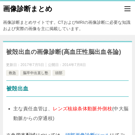
画像診断まとめ
画像診断まとめサイトです。CTおよびMRIの画像診断に必要な知識
および実際の画像を主に掲載しています。
被殻出血の画像診断(高血圧性脳出血各論)
更新日：
2017年7月5日
公開日：
2014年7月8日
救急
脳卒中出直し塾
頭部
被殻出血
主な責任血管は、
レンズ核線条体動脈外側枝
(中大脳
動脈からの穿通枝)