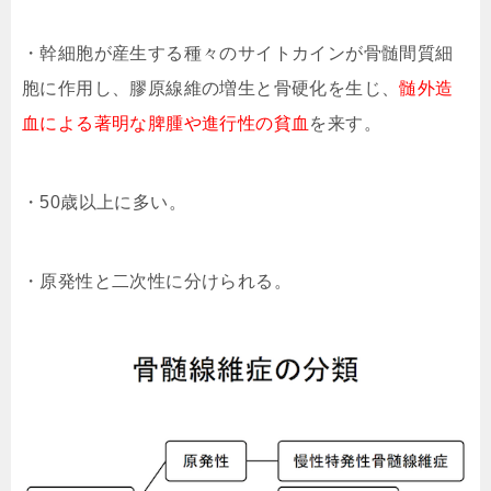
・幹細胞が産生する種々のサイトカインが骨髄間質細
胞に作用し、膠原線維の増生と骨硬化を生じ、
髄外造
血による著明な脾腫や進行性の貧血
を来す。
・50歳以上に多い。
・原発性と二次性に分けられる。