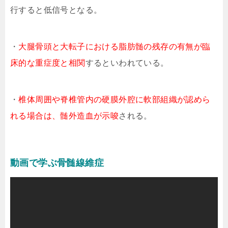
行すると低信号となる。
・
大腿骨頭と大転子における脂肪髄の残存の有無が臨
床的な重症度と相関
するといわれている。
・
椎体周囲や脊椎管内の硬膜外腔に軟部組織が認めら
れる場合は、髄外造血が示唆
される。
動画で学ぶ骨髄線維症