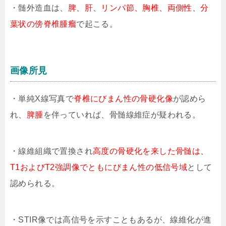
・髄外造血は、
脾、肝、リンパ節、胸椎、両側性、分
葉状の傍脊椎腫瘤
で起こる。
画像所見
・単純X線写真で
脊椎にびまん性の骨硬化像
が認めら
れ、
脾腫
を伴っていれば、骨髄線維症が疑われる。
・線維組織で置換され
高度の骨硬化を来した骨髄は、
T1およびT2強調像でともにびまん性の低信号域
として
認められる。
・STIR像では高信号を示すこともあるが、線維化が進