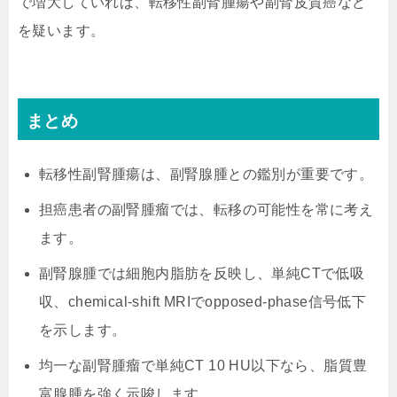
で増大していれば、転移性副腎腫瘍や副腎皮質癌など
を疑います。
まとめ
転移性副腎腫瘍は、副腎腺腫との鑑別が重要です。
担癌患者の副腎腫瘤では、転移の可能性を常に考え
ます。
副腎腺腫では細胞内脂肪を反映し、単純CTで低吸
収、chemical-shift MRIでopposed-phase信号低下
を示します。
均一な副腎腫瘤で単純CT 10 HU以下なら、脂質豊
富腺腫を強く示唆します。