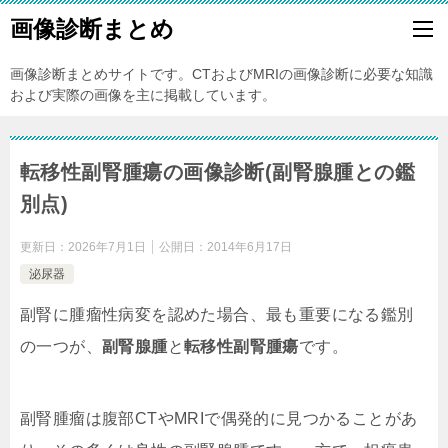
画像診断まとめ
画像診断まとめサイトです。CTおよびMRIの画像診断に必要な知識
および実際の画像を主に掲載しています。
転移性副腎腫瘍の画像診断(副腎腺腫との鑑
別点)
更新日：
2026年7月1日
公開日：
2014年6月17日
泌尿器
副腎に腫瘤性病変を認めた場合、最も重要になる鑑別
の一つが、
副腎腺腫
と
転移性副腎腫瘍
です。
副腎腫瘤は腹部CTやMRIで偶発的に見つかることがあ