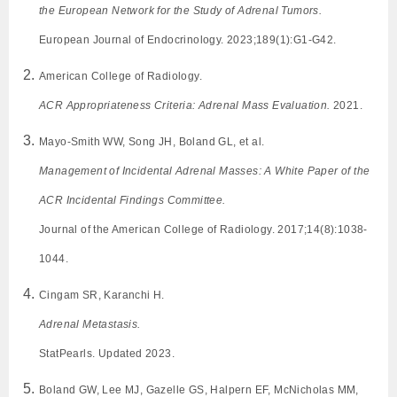
the European Network for the Study of Adrenal Tumors.
European Journal of Endocrinology. 2023;189(1):G1-G42.
American College of Radiology.
ACR Appropriateness Criteria: Adrenal Mass Evaluation.
2021.
Mayo-Smith WW, Song JH, Boland GL, et al.
Management of Incidental Adrenal Masses: A White Paper of the
ACR Incidental Findings Committee.
Journal of the American College of Radiology. 2017;14(8):1038-
1044.
Cingam SR, Karanchi H.
Adrenal Metastasis.
StatPearls. Updated 2023.
Boland GW, Lee MJ, Gazelle GS, Halpern EF, McNicholas MM,