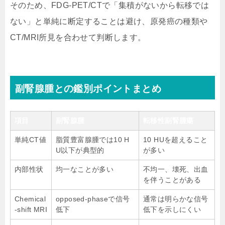
そのため、FDG-PET/CTで「集積がないから転移では
ない」と単純に断定することは避け、原発癌の種類や
CT/MRI所見を合わせて判断します。
副腎腺腫との鑑別ポイントまとめ
項目
副腎腺腫
転移性副腎腫瘍
単純CT値
脂質豊富腺腫では10 H
10 HUを超えること
U以下が典型的
が多い
内部性状
均一なことが多い
不均一、壊死、出血
を伴うことがある
Chemical
opposed-phaseで信号
通常は明らかな信号
-shift MRI
低下
低下を示しにくい