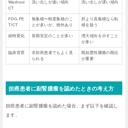
Washout
洗い出しが速い傾向
洗い出しが遅い傾向
CT
FDG-PE
無集積〜軽度集積のこ
肝より高集積なら転
T/CT
とが多いが、例外あり
移を疑う
経時変化
長期安定のことが多い
増大傾向を示すこと
が多い
臨床背景
非担癌患者でもよく見
既知悪性腫瘍の既往
られる
が重要
担癌患者に副腎腫瘤を認めたときの考え方
担癌患者に副腎腫瘤を認めた場合、まず以下を確認し
ます。