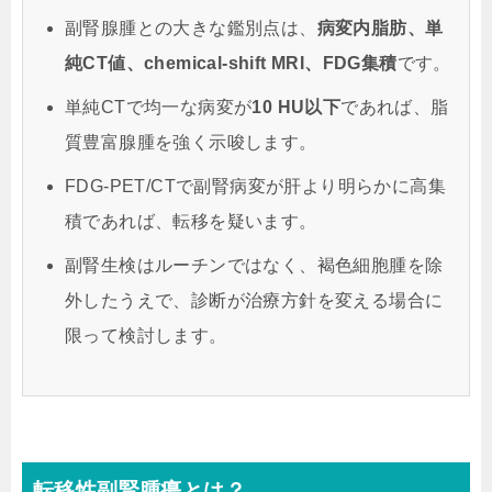
副腎腺腫との大きな鑑別点は、
病変内脂肪、単
純CT値、chemical-shift MRI、FDG集積
です。
単純CTで均一な病変が
10 HU以下
であれば、脂
質豊富腺腫を強く示唆します。
FDG-PET/CTで副腎病変が肝より明らかに高集
積であれば、転移を疑います。
副腎生検はルーチンではなく、褐色細胞腫を除
外したうえで、診断が治療方針を変える場合に
限って検討します。
転移性副腎腫瘍とは？