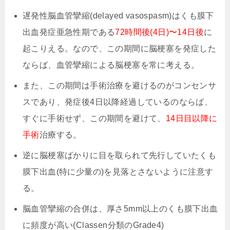
遅発性脳血管攣縮(delayed vasospasm)はくも膜下
出血発症亜急性期である
72時間後(4日)〜14日後
に
起こりえる。なので、この期間に脳梗塞を発症した
ならば、血管攣縮による脳梗塞を常に考える。
また、この期間は手術治療を避けるのがコンセンサ
スであり、発症後4日以降経過しているのならば、
すぐに手術せず、この期間を避けて、
14日目以降に
手術
治療する。
逆に脳梗塞ばかりに目を取られて先行していたくも
膜下出血(特に少量の)を見落とさないように注意す
る。
脳血管攣縮の合併は、厚さ5mm以上のくも膜下出血
に頻度が高い(Classen分類のGrade4)