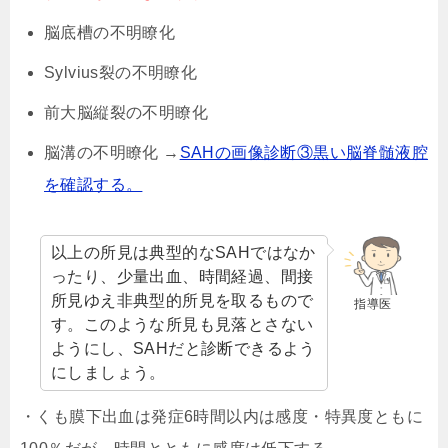
脳底槽の不明瞭化
Sylvius裂の不明瞭化
前大脳縦裂の不明瞭化
脳溝の不明瞭化 →
SAHの画像診断③黒い脳脊髄液腔
を確認する。
以上の所見は典型的なSAHではなか
ったり、少量出血、時間経過、間接
所見ゆえ非典型的所見を取るもので
指導医
す。このような所見も見落とさない
ようにし、SAHだと診断できるよう
にしましょう。
・くも膜下出血は発症6時間以内は感度・特異度ともに