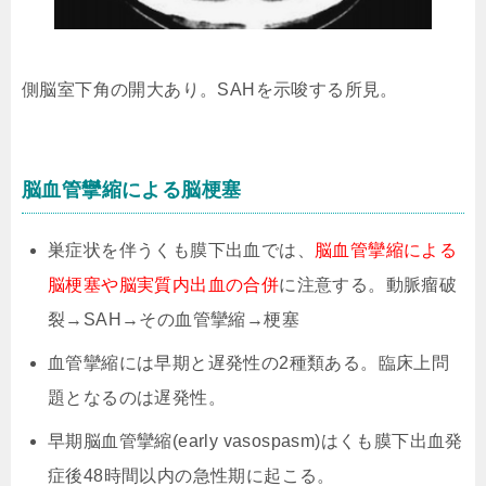
側脳室下角の開大あり。SAHを示唆する所見。
脳血管攣縮による脳梗塞
巣症状を伴うくも膜下出血では、
脳血管攣縮による
脳梗塞や脳実質内出血の合併
に注意する。動脈瘤破
裂→SAH→その血管攣縮→梗塞
血管攣縮には早期と遅発性の2種類ある。臨床上問
題となるのは遅発性。
早期脳血管攣縮(early vasospasm)はくも膜下出血発
症後48時間以内の急性期に起こる。