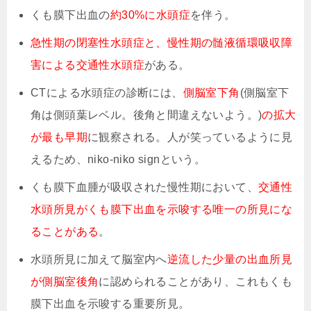
くも膜下出血の
約30%に水頭症
を伴う。
急性期の閉塞性水頭症と、慢性期の髄液循環吸収障
害による交通性水頭症
がある。
CTによる水頭症の診断には、
側脳室下角
(側脳室下
角は側頭葉レベル。後角と間違えないよう。)
の拡大
が最も早期
に観察される。人が笑っているように見
えるため、niko-niko signという。
くも膜下血腫が吸収された慢性期において、
交通性
水頭所見がくも膜下出血を示唆する唯一の所見にな
ることがある
。
水頭所見に加えて脳室内へ
逆流した少量の出血所見
が側脳室後角
に認められることがあり、これもくも
膜下出血を示唆する重要所見。