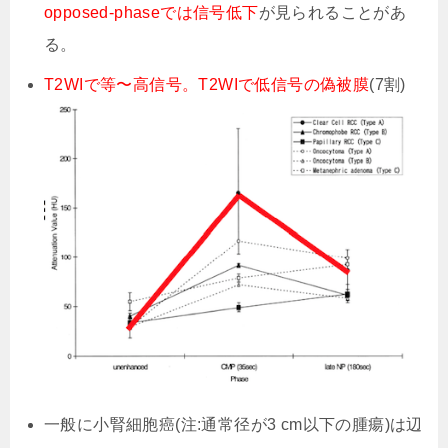
opposed-phaseでは信号低下
が見られることがあ
る。
T2WIで等〜高信号。T2WIで低信号の偽被膜
(7割)
一般に小腎細胞癌(注:通常径が3 cm以下の腫瘍)は辺