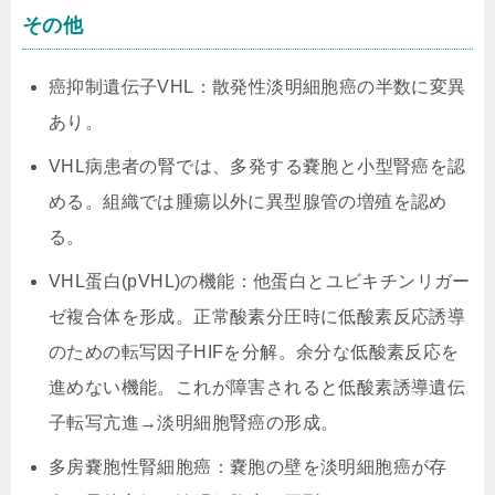
その他
癌抑制遺伝子VHL：散発性淡明細胞癌の半数に変異
あり。
VHL病患者の腎では、多発する嚢胞と小型腎癌を認
める。組織では腫瘍以外に異型腺管の増殖を認め
る。
VHL蛋白(pVHL)の機能：他蛋白とユビキチンリガー
ゼ複合体を形成。正常酸素分圧時に低酸素反応誘導
のための転写因子HIFを分解。余分な低酸素反応を
進めない機能。これが障害されると低酸素誘導遺伝
子転写亢進→淡明細胞腎癌の形成。
多房嚢胞性腎細胞癌：嚢胞の壁を淡明細胞癌が存