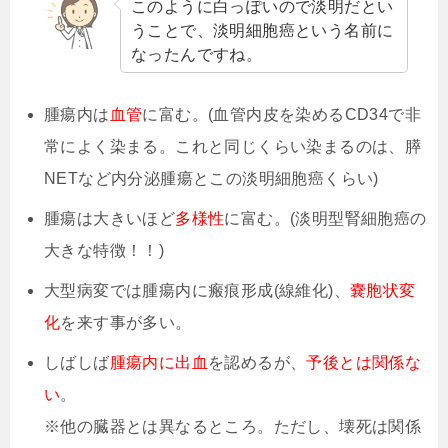
このように白っぽいので淡明だとい
うことで、淡明細胞癌という名前に
なったんですね。
腫瘍内は
血管
に富む。(血管内皮を染めるCD34で非
常によく染まる。これと同じくらい染まるのは、膵
NETなど内分泌腫瘍とこの淡明細胞癌くらい)
腫瘍は大きいほど
多様性
に富む。(淡明型腎細胞癌の
大きな特徴！！)
大型病変では腫瘍内に瘢痕形成(線維化)、
嚢胞状変
化
を来す事が多い。
しばしば
腫瘍内に出血
を認めるが、
予後とは関係な
い
。
※他の臓器とは異なるところ。ただし、壊死は関係