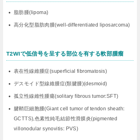
脂肪腫(lipoma)
高分化型脂肪肉腫(well-differentiated liposarcoma)
T2WIで低信号を呈する部位を有する軟部腫瘤
表在性線維腫症(superficial fibromatosis)
デスモイド型線維腫症(類腱腫)(desmoid)
孤立性線維性腫瘍(solitary fibrous tumor:SFT)
腱鞘巨細胞腫(Giant cell tumor of tendon sheath:
GCTTS),色素性純毛結節性滑膜炎(pigmented
villonodular synovitis: PVS)