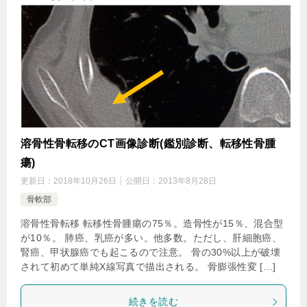
溶骨性骨転移のCT画像診断(鑑別診断、転移性骨腫
瘍)
更新日：
2018年10月26日
公開日：
2013年8月28日
骨軟部
溶骨性骨転移 転移性骨腫瘍の75％。造骨性が15％、混合型
が10％。 肺癌、乳癌が多い。他多数。ただし、肝細胞癌、
腎癌、甲状腺癌でも起こるので注意。 骨の30%以上が破壊
されて初めて単純X線写真で描出される。 骨膨張性変 […]
続きを読む