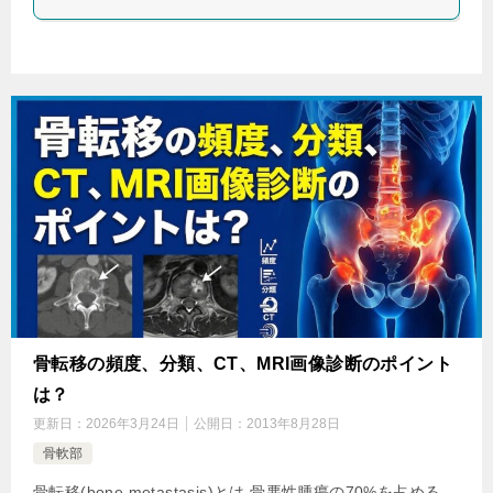
骨転移の頻度、分類、CT、MRI画像診断のポイント
は？
更新日：
2026年3月24日
公開日：
2013年8月28日
骨軟部
骨転移(bone metastasis)とは 骨悪性腫瘍の70%を占める。