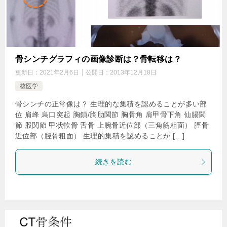
骨シンチグラフィの画像診断は？骨転移は？
更新日：
2021年2月6日
公開日：
2013年12月18日
核医学
骨シンチの正常像は？ 生理的な集積を認めることが多い部
位 肩峰 烏口突起 胸鎖/胸肋関節 胸骨角 肩甲骨下角 仙腸関
節 股関節 甲状軟骨 舌骨 上腕骨近位部（三角筋粗面） 脛骨
近位部（脛骨粗面） 生理的集積を認めることが […]
続きを読む