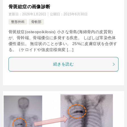
骨斑紋症の画像診断
更新日：
2026年1月20日
公開日：
2015年6月30日
整形外科
骨軟部
骨斑紋症(osteopoikilosis) 小さな骨島(海綿骨内の皮質骨)
が、骨幹端、骨端優位に多発する疾患。 しばしば常染色体
優性遺伝。 無症状のことが多い。 25%に皮膚症状を合併す
る。（ケロイドや強皮症様病変 […]
続きを読む