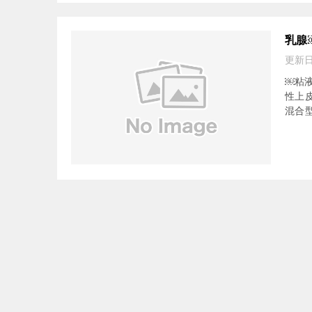
乳腺
更新
￼粘液
性上皮
混合型(