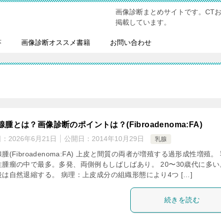
画像診断まとめサイトです。CT
掲載しています。
答
画像診断オススメ書籍
お問い合わせ
腫とは？画像診断のポイントは？(Fibroadenoma:FA)
日：
2026年6月21日
公開日：
2014年10月29日
乳腺
腫(Fibroadenoma:FA) 上皮と間質の両者が増殖する過形成性増殖。
性腫瘤の中で最多。多発、両側例もしばしばあり。 20〜30歳代に多い
後は自然退縮する。 病理：上皮成分の組織形態により4つ […]
続きを読む