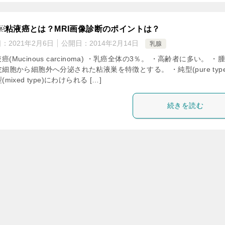
￼粘液癌とは？MRI画像診断のポイントは？
日：
2021年2月6日
公開日：
2014年2月14日
乳腺
癌(Mucinous carcinoma) ・乳癌全体の3％。 ・高齢者に多い。 ・
細胞から細胞外へ分泌された粘液巣を特徴とする。 ・純型(pure type
mixed type)にわけられる […]
続きを読む