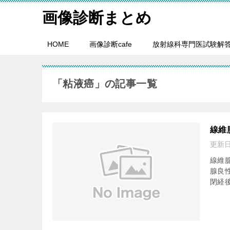
画像診断まとめ
HOME
画像診断cafe
放射線科専門医試験解
「粘液癌」の記事一覧
線維腺
更新
線維腺
腺良
閉経