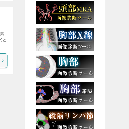
腫瘍
)と